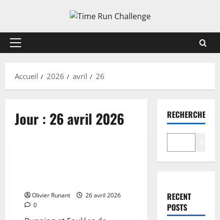
Aller
au
contenu
Menu
principal
Accueil
2026
avril
26
Jour :
26 avril 2026
RECHERCHER
Actualités
Recher
Running – Foulées de l’Éléphant
: Romain Mainguy et Camille
Ploteau dominent sans effort
RECENT
Olivier Runant
26 avril 2026
0
POSTS