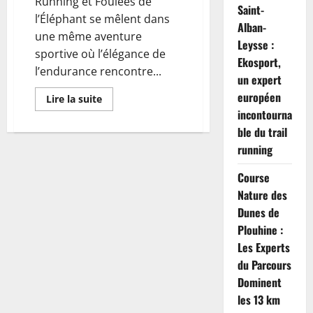
Running et Foulées de
Saint-
l’Éléphant se mêlent dans
Alban-
une même aventure
Leysse :
sportive où l’élégance de
Ekosport,
l’endurance rencontre...
un expert
européen
En
Lire la suite
savoir
incontourna
plus
sur
ble du trail
Running
–
running
Foulées
de
Course
l’Éléphant
:
Nature des
Romain
Mainguy
Dunes de
et
Camille
Plouhine :
Ploteau
dominent
Les Experts
sans
du Parcours
effort
Dominent
les 13 km