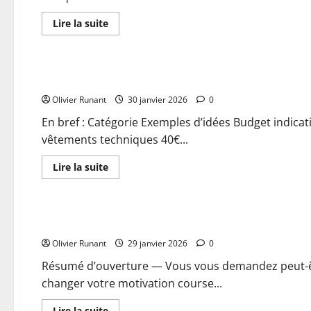
En
Lire la suite
savoir
plus
Actualités
sur
Pourquoi
choisir
Idées de cadeaux running pour tous les coureurs passionné
un
maillot
Olivier Runant
de
30 janvier 2026
0
running
personnalisé
En bref : Catégorie Exemples d’idées Budget indica
pour
vêtements techniques 40€...
améliorer
vos
performances
En
Lire la suite
savoir
plus
Actualités
sur
Idées
de
Découvrir les meilleurs goodies running pour booster votr
cadeaux
running
Olivier Runant
pour
29 janvier 2026
0
tous
les
Résumé d’ouverture — Vous vous demandez peut-ê
coureurs
changer votre motivation course...
passionnés
En
Lire la suite