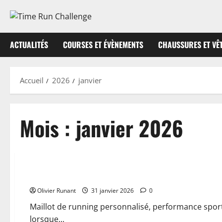
Aller
au
contenu
ACTUALITÉS
COURSES ET ÉVÈNEMENTS
CHAUSSURES ET VÊ
Accueil
2026
janvier
Mois :
janvier 2026
Actualités
Pourquoi choisir un maillot de running personnalisé pour 
Olivier Runant
31 janvier 2026
0
Maillot de running personnalisé, performance sporti
lorsque...