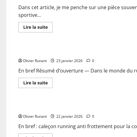
personnalisées
pour
Dans cet article, je me penche sur une pièce souve
améliorer
sportive...
vos
performances
En
Lire la suite
savoir
plus
Chaussures et vêtements
sur
Pourquoi
les
Pourquoi les chaussettes de running drôles sont le nouve
chaussettes
running
Olivier Runant
girls
23 janvier 2026
0
can
do
En bref Résumé d’ouverture — Dans le monde du ru
anything
deviennent
indispensables
En
Lire la suite
pour
savoir
les
plus
Chaussures et vêtements
sportives
sur
Pourquoi
les
Pourquoi choisir un caleçon running anti frottement pour 
chaussettes
de
Olivier Runant
running
22 janvier 2026
0
drôles
sont
En bref : caleçon running anti frottement pour la co
le
nouveau