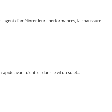
ne pour améliorer vos performances
nvisagent d’améliorer leurs performances, la chaussure
pour améliorer vos performances
rapide avant d’entrer dans le vif du sujet...
iennent indispensables pour les sportives