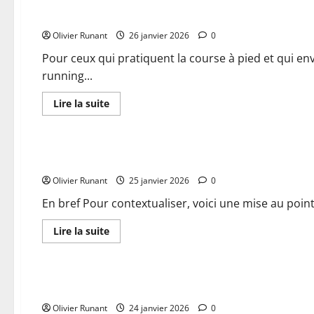
la
Pourquoi choisir une chaussure running avec plaque carbo
meilleure
chaussure
Olivier Runant
running
26 janvier 2026
0
pour
homme
Pour ceux qui pratiquent la course à pied et qui e
au
running...
pied
large
En
Lire la suite
savoir
plus
Chaussures et vêtements
sur
Pourquoi
choisir
Pourquoi choisir des chaussettes running personnalisées 
une
chaussure
Olivier Runant
running
25 janvier 2026
0
avec
plaque
En bref Pour contextualiser, voici une mise au point 
carbone
pour
améliorer
En
Lire la suite
vos
savoir
performances
plus
Chaussures et vêtements
sur
Pourquoi
choisir
Pourquoi les chaussettes running girls can do anything dev
des
chaussettes
Olivier Runant
running
24 janvier 2026
0