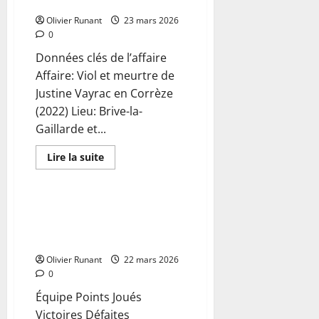
trente ans de prison
la
traque
Olivier Runant
de
23 mars 2026
l’espion
0
s’intensifie
dans
Données clés de l’affaire
les
coulisses
Affaire: Viol et meurtre de
diplomatiques
Justine Vayrac en Corrèze
(2022) Lieu: Brive-la-
Gaillarde et...
En
Lire la suite
savoir
Actualités
plus
sur
Viol
et
Handball D2F : La Roche VHB
meurtre
retrouve confiance à domicile
de
Justine
en battant Vaulx-en-Velin
Vayrac
en
Olivier Runant
22 mars 2026
Corrèze
0
(2022)
:
Équipe Points Joués
Lucas
Larivée
Victoires Défaites
condamné