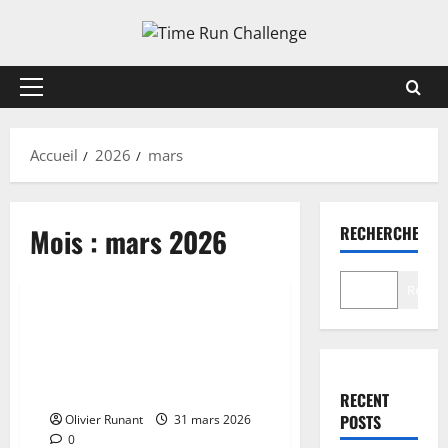
Aller
au
contenu
Menu
principal
Accueil
2026
mars
Mois :
mars 2026
RECHERCHER
Actualités
Recher
La peine capitale désormais
appliquée aux Palestiniens
reconnus coupables de
meurtres en Israël
RECENT
POSTS
Olivier Runant
31 mars 2026
0