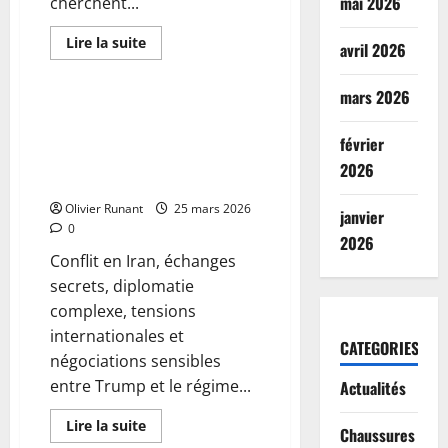
mai 2026
cherchent...
En
Lire la suite
avril 2026
savoir
Actualités
plus
sur
mars 2026
Incendie
en
Conflit en Iran : Tout ce qu’il
cours
faut savoir sur les échanges
au
février
sous-
secrets entre Trump et le
sol
2026
régime des mollahs
du
Palace
Olivier Runant
Le
25 mars 2026
janvier
Bristol
0
à
2026
Paris
Conflit en Iran, échanges
:
intervention
secrets, diplomatie
des
pompiers
complexe, tensions
en
internationales et
cours
CATEGORIES
négociations sensibles
entre Trump et le régime...
Actualités
En
Lire la suite
Chaussures
savoir
Actualités