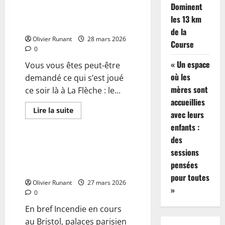
quartiers à la mairie de La
des
Dominent
hits,
Flèche, retour sur une soirée
les 13 km
placé
marquante | Le Maine Libre
sous
de la
enquête
Olivier Runant
dans
28 mars 2026
Course
une
0
spectaculaire
affaire
« Un espace
Vous vous êtes peut-être
de
blanchiment
où les
demandé ce qui s’est joué
mères sont
ce soir là à La Flèche : le...
accueillies
En
Lire la suite
avec leurs
savoir
Actualités
plus
enfants :
sur
EN
des
IMAGES
Incendie en cours au Bristol à
sessions
:
Paris : plus de 400 personnes
Le
pensées
RN
évacuées en urgence
prend
pour toutes
ses
Olivier Runant
27 mars 2026
quartiers
»
0
à
la
En bref Incendie en cours
mairie
de
au Bristol, palaces parisien
La