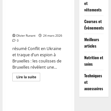
plus
et
sur
Conflit
vêtements
en
Conflit en Ukraine : À Bruxelles,
Iran
la traque de l’espion s’intensifie
:
Courses et
Tout
dans les coulisses
ce
Évènements
diplomatiques
qu’il
faut
Olivier Runant
savoir
24 mars 2026
Meilleurs
sur
0
les
articles
échanges
résumé Conflit en Ukraine
secrets
entre
et traque d’un espion à
Trump
Nutrition et
et
Bruxelles : les coulisses de
soins
le
Bruxelles révèlent une...
régime
des
mollahs
Techniques
En
Lire la suite
savoir
et
Actualités
plus
sur
accessoires
Conflit
en
Viol et meurtre de Justine
Ukraine
Vayrac en Corrèze (2022) :
:
À
Lucas Larivée condamné à
Bruxelles,