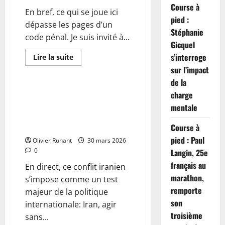
Course à
En bref, ce qui se joue ici
pied :
dépasse les pages d’un
Stéphanie
code pénal. Je suis invité à...
Gicquel
s’interroge
En
Lire la suite
savoir
Actualités
sur l’impact
plus
sur
de la
La
peine
En direct – Conflit en Iran :
charge
capitale
Emmanuel Macron exhorte à
désormais
mentale
appliquée
agir sans relâche pour
aux
préserver la stabilité de l’Irak
Course à
Palestiniens
reconnus
pied : Paul
Olivier Runant
coupables
30 mars 2026
de
0
Langin, 25e
meurtres
en
français au
En direct, ce conflit iranien
Israël
marathon,
s’impose comme un test
remporte
majeur de la politique
son
internationale: Iran, agir
troisième
sans...