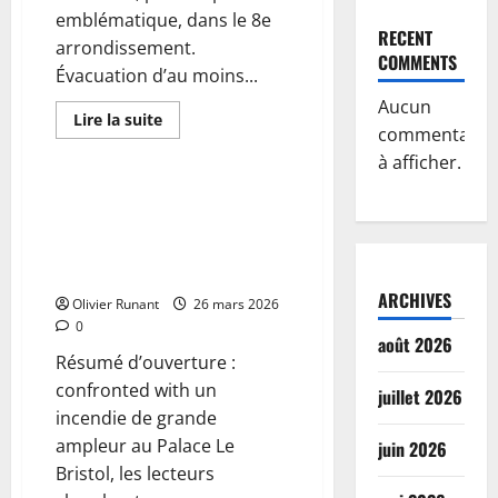
Flèche,
emblématique, dans le 8e
retour
RECENT
sur
arrondissement.
une
COMMENTS
soirée
Évacuation d’au moins...
marquante
|
Aucun
Le
En
Lire la suite
commentaire
Maine
savoir
Actualités
Libre
plus
à afficher.
sur
Incendie
en
Incendie en cours au sous-sol
cours
du Palace Le Bristol à Paris :
au
Bristol
intervention des pompiers en
à
cours
Paris
:
ARCHIVES
Olivier Runant
plus
26 mars 2026
de
0
400
août 2026
personnes
Résumé d’ouverture :
évacuées
en
confronted with un
juillet 2026
urgence
incendie de grande
ampleur au Palace Le
juin 2026
Bristol, les lecteurs