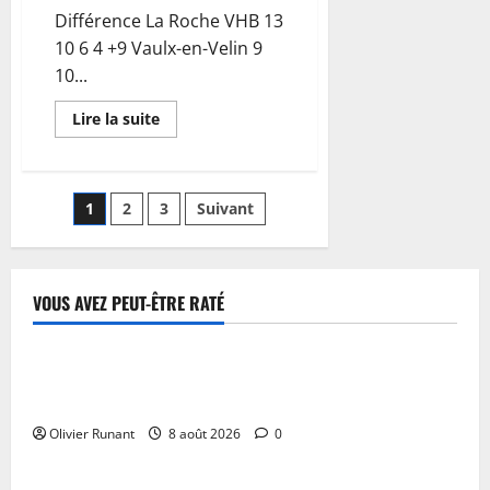
à
Différence La Roche VHB 13
trente
ans
10 6 4 +9 Vaulx-en-Velin 9
de
prison
10...
En
Lire la suite
savoir
plus
sur
Handball
D2F
Pagination
1
2
3
Suivant
:
La
Roche
des
VHB
retrouve
confiance
publications
VOUS AVEZ PEUT-ÊTRE RATÉ
à
domicile
Actualités
en
battant
Vaulx-
Course à pied : Stéphanie Gicquel s’interroge sur
en-
Velin
l’impact de la charge mentale
Olivier Runant
8 août 2026
0
Actualités