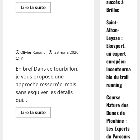
succès à
En
Lire la suite
Brillac
savoir
Actualités
plus
sur
Saint-
En
direct
Alban-
Gims, le roi des hits, placé sous
–
enquête dans une spectaculaire
Leysse :
Conflit
en
affaire de blanchiment
Ekosport,
Iran
:
Olivier Runant
29 mars 2026
un expert
Emmanuel
0
Macron
européen
exhorte
En bref Dans ce tourbillon,
à
incontourna
agir
je vous propose une
ble du trail
sans
relâche
approche resserrée, mais
running
pour
préserver
sans esquiver les détails
la
Course
stabilité
qui...
de
Nature des
l’Irak
En
Dunes de
Lire la suite
savoir
Actualités
Plouhine :
plus
sur
Les Experts
Gims,
le
EN IMAGES : Le RN prend ses
du Parcours
roi