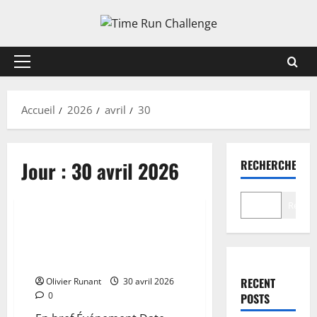
Aller
au
contenu
Menu
principal
Accueil
2026
avril
30
Jour :
30 avril 2026
RECHERCHER
Courses et Évènements
Recher
Running : Charlélie April et
Audrey Provost au rendez-vous
des Foulées Intersport de La…
RECENT
Olivier Runant
30 avril 2026
0
POSTS