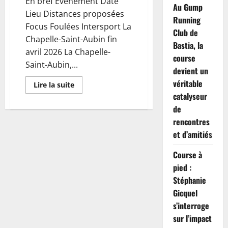
En bref Événement Date
Au Gump
Lieu Distances proposées
Running
Focus Foulées Intersport La
Club de
Chapelle-Saint-Aubin fin
Bastia, la
avril 2026 La Chapelle-
course
Saint-Aubin,...
devient un
véritable
En
Lire la suite
savoir
catalyseur
plus
sur
de
Running
:
rencontres
Charlélie
et d’amitiés
April
et
Audrey
Course à
Provost
au
pied :
rendez-
vous
Stéphanie
des
Foulées
Gicquel
Intersport
s’interroge
de
La…
sur l’impact