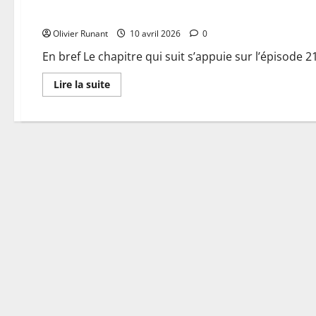
Demain nous appartient : révélations et intrigues au rende
Olivier Runant
10 avril 2026
0
En bref Le chapitre qui suit s’appuie sur l’épisode 217
En
Lire la suite
savoir
plus
sur
Demain
nous
appartient
:
révélations
et
intrigues
au
rendez-
vous
dans
l’épisode
2179
du
jeudi
9
avril
2026
[SPOILERS