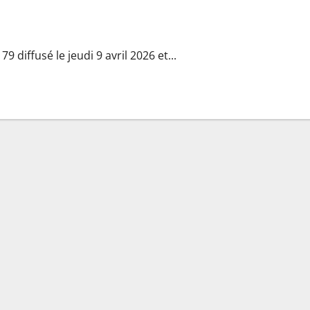
z-vous dans l’épisode 2179 du jeudi 9 avril 2026 [SPOILERS
9 diffusé le jeudi 9 avril 2026 et...