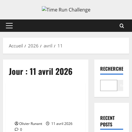
Aller
au
contenu
Menu
principal
Accueil
2026
avril
11
Jour :
11 avril 2026
RECHERCHER
Actualités
Recher
Feu majeur dans un hangar
agricole du Finistère : 300
poussins et 10 perroquets
secourus
RECENT
POSTS
Olivier Runant
11 avril 2026
0