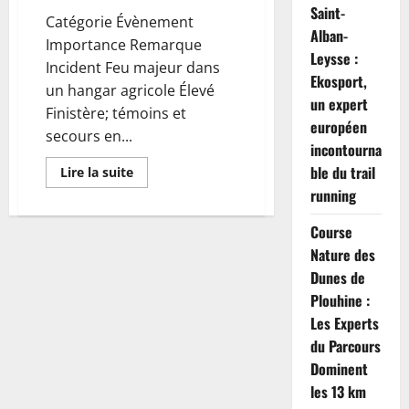
Saint-
Catégorie Évènement
Alban-
Importance Remarque
Leysse :
Incident Feu majeur dans
Ekosport,
un hangar agricole Élevé
un expert
Finistère; témoins et
européen
secours en...
incontourna
ble du trail
En
Lire la suite
savoir
running
plus
sur
Feu
Course
majeur
dans
Nature des
un
hangar
Dunes de
agricole
Plouhine :
du
Finistère
Les Experts
:
300
du Parcours
poussins
et
Dominent
10
perroquets
les 13 km
secourus