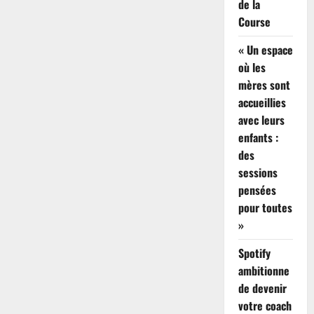
de la
principale
route
Course
pétrolière
mondiale,
selon
« Un espace
une
confirmation
où les
mères sont
accueillies
avec leurs
enfants :
des
sessions
pensées
pour toutes
»
Spotify
ambitionne
de devenir
votre coach