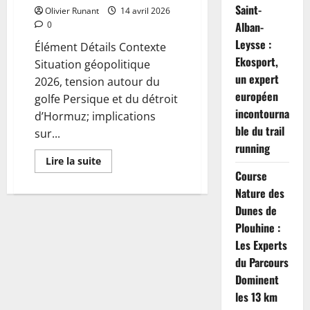
Saint-
Olivier Runant
14 avril 2026
0
Alban-
Leysse :
Élément Détails Contexte
Ekosport,
Situation géopolitique
un expert
2026, tension autour du
européen
golfe Persique et du détroit
incontourna
d’Hormuz; implications
ble du trail
sur...
running
En
Lire la suite
savoir
Course
plus
sur
Nature des
Trump
envisage
Dunes de
de
Plouhine :
bloquer
les
Les Experts
ports
iraniens
du Parcours
tout
en
Dominent
maintenant
les 13 km
ouverte
la