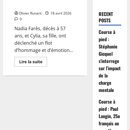
bouleversant
RECENT
Olivier Runant
18 avril 2026
0
POSTS
Nadia Farès, décès à 57
Course à
ans, et Cylia, sa fille, ont
pied :
déclenché un flot
Stéphanie
d’hommage et d’émotion...
Gicquel
s’interroge
En
Lire la suite
savoir
sur l’impact
plus
sur
de la
Nadia
Farès
charge
s’éteint
mentale
à
57
ans
Course à
:
sa
pied : Paul
fille
Cylia
Langin, 25e
partage
un
français au
hommage