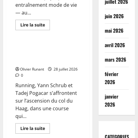
juillet 2026
entraînement mode de vie
— au...
juin 2026
En
Lire la suite
savoir
mai 2026
Actualités
plus
sur
Le
avril 2026
running
Running : Yann Schrub devancé
s’invite-
par Tadej Pogacar dans
t-
mars 2026
il
l’ascension du col du Haag
au
cœur
Olivier Runant
28 juillet 2026
des
février
0
studios
?
2026
Running, Yann Schrub et
Tadej Pogacar s’affrontent
janvier
sur l’ascension du col du
2026
Haag, dans une course
qui...
En
Lire la suite
savoir
Actualités
CATEGORIES
plus