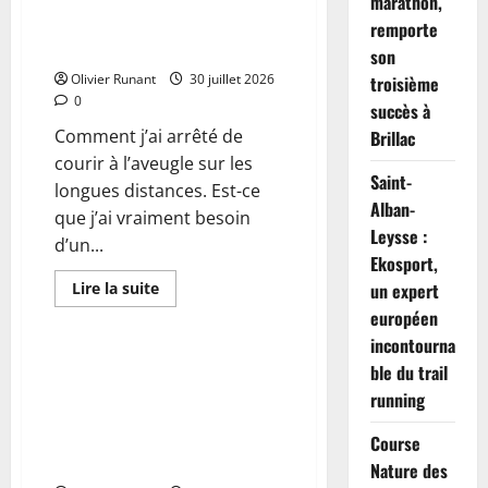
marathon,
Gels énergétiques pour le
pour
briser
running : le guide que j’aurais
remporte
la
aimé avoir
solitude
son
en
Olivier Runant
30 juillet 2026
troisième
semaine
0
succès à
Comment j’ai arrêté de
Brillac
courir à l’aveugle sur les
Saint-
longues distances. Est-ce
Alban-
que j’ai vraiment besoin
Leysse :
d’un...
Ekosport,
En
un expert
Lire la suite
savoir
Actualités
européen
plus
sur
incontourna
Gels
énergétiques
Les passionnés de running
ble du trail
pour
stupéfaits par le prix
le
running
running
surprenant des baskets
:
Skechers, une offre
le
Course
guide
exceptionnelle sur Amazon
Nature des
que
j’aurais