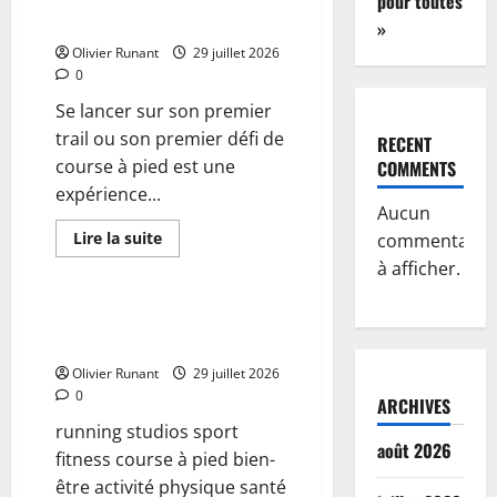
pour toutes
sur
sa première course
»
Amazon
Olivier Runant
29 juillet 2026
0
Se lancer sur son premier
trail ou son premier défi de
RECENT
course à pied est une
COMMENTS
expérience...
Aucun
En
Lire la suite
commentaire
savoir
Actualités
à afficher.
plus
sur
Préparer
son
Le running s’invite-t-il au cœur
premier
des studios ?
trail
ou
Olivier Runant
29 juillet 2026
sa
première
0
ARCHIVES
course
running studios sport
août 2026
fitness course à pied bien-
être activité physique santé