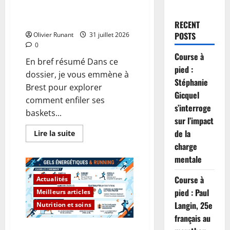
pour briser la solitude en
semaine
RECENT
POSTS
Olivier Runant
31 juillet 2026
0
Course à
En bref résumé Dans ce
pied :
dossier, je vous emmène à
Stéphanie
Brest pour explorer
Gicquel
comment enfiler ses
s’interroge
baskets...
sur l’impact
de la
En
Lire la suite
savoir
charge
plus
sur
mentale
À
Brest,
enfiler
Course à
Actualités
ses
baskets
pied : Paul
Meilleurs articles
devient
Langin, 25e
une
Nutrition et soins
bouffée
français au
d’air
frais