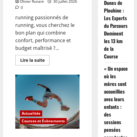
Olivier Runant
30 juillet 2026
Dunes de
aimé
0
avoir
Plouhine :
running passionnés de
Les Experts
running, vous cherchez le
du Parcours
bon plan qui combine
Dominent
confort, performance et
les 13 km
budget maîtrisé ?...
de la
Course
En
Lire la suite
savoir
« Un espace
plus
sur
où les
Les
passionnés
mères sont
de
running
accueillies
stupéfaits
avec leurs
par
le
enfants :
prix
surprenant
des
Actualités
des
baskets
sessions
Courses et Évènements
Skechers,
une
pensées
offre
Préparer son premier trail ou
exceptionnelle