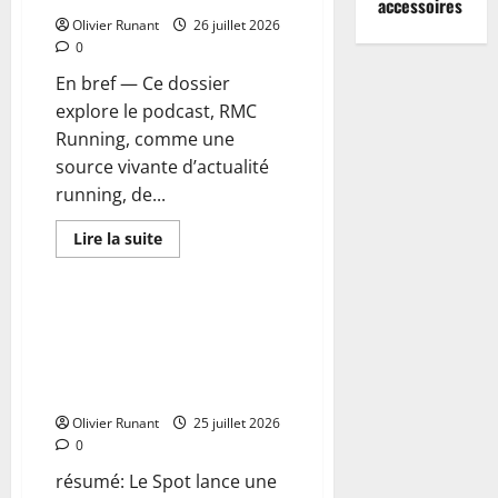
accessoires
chaussettes
de
Olivier Runant
26 juillet 2026
compression
0
sont-
elles
En bref — Ce dossier
un
atout
explore le podcast, RMC
indispensable
?
Running, comme une
source vivante d’actualité
running, de...
En
Lire la suite
savoir
Actualités
plus
sur
Découvrez
le
Le Spot lance une première
podcast
course à pied inédite de 10 km :
RMC
Running
un événement unique à ne pas
:
manquer
Toute
l’actualité
Olivier Runant
et
25 juillet 2026
les
0
conseils
running
résumé: Le Spot lance une
sur