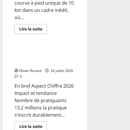
RMC
course à pied unique de 10
km dans un cadre inédit,
où...
En
Lire la suite
savoir
Actualités
plus
sur
Le
Spot
« Dès que j’y pense… c’est le
lance
sexe » : l’essor spectaculaire
une
première
des run clubs en France
course
à
Olivier Runant
24 juillet 2026
pied
0
inédite
de
En bref Aspect Chiffre 2026
10
km
Impact et tendance
:
un
Nombre de pratiquants
événement
unique
13,2 millions la pratique
à
ne
s’inscrit durablement...
pas
manquer
En
Lire la suite