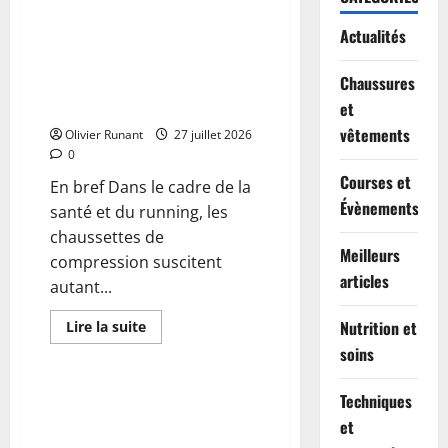
sur
Running
Actualités
:
Santé et running : Les
Yann
chaussettes de compression
Schrub
devancé
Chaussures
sont-elles un atout
par
indispensable ?
et
Tadej
Pogacar
vêtements
Olivier Runant
dans
27 juillet 2026
l’ascension
0
du
col
Courses et
En bref Dans le cadre de la
du
Évènements
Haag
santé et du running, les
chaussettes de
Meilleurs
compression suscitent
articles
autant...
Nutrition et
En
Lire la suite
savoir
Actualités
soins
plus
sur
Santé
et
Découvrez le podcast RMC
Techniques
running
Running : Toute l’actualité et
:
et
Les
les conseils running sur RMC