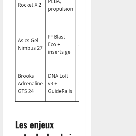
PEBA,
adhérenc
Rocket X 2
propulsion
semelle
durable
Confort
FF Blast
maximal,
Asics Gel
Eco +
295
10
polyvale
Nimbus 27
inserts gel
sur long
distance
Stabilité 
Brooks
DNA Loft
référence
Adrenaline
v3 +
292
12
maintien
GTS 24
GuideRails
du pied
Les enjeux