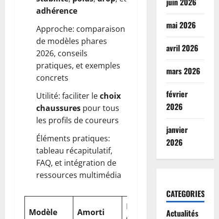
juin 2026
adhérence
mai 2026
Approche: comparaison
de modèles phares
avril 2026
2026, conseils
pratiques, et exemples
mars 2026
concrets
février
Utilité: faciliter le
choix
2026
chaussures
pour tous
les profils de coureurs
janvier
Éléments pratiques:
2026
tableau récapitulatif,
FAQ, et intégration de
ressources multimédia
CATEGORIES
Poids
Drop
Modèle
Amorti
Avantag
Actualités
(g)
(mm)