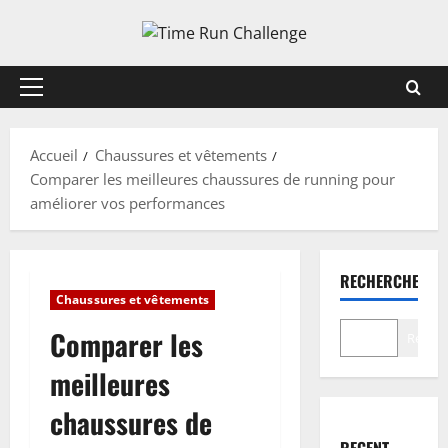
Aller
au
contenu
Menu
principal
Accueil
Chaussures et vêtements
Comparer les meilleures chaussures de running pour
améliorer vos performances
RECHERCHER
Chaussures et vêtements
Comparer les
Recher
meilleures
chaussures de