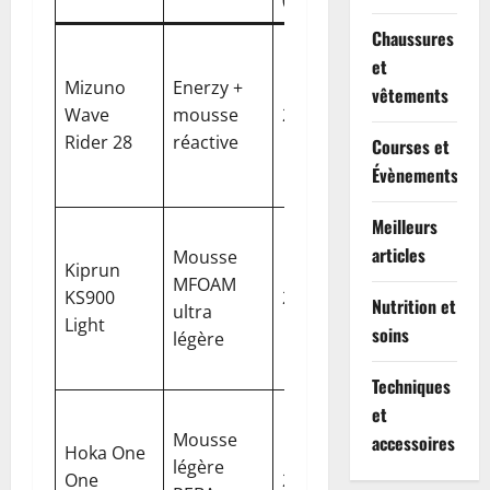
Chaussures
Dynamiq
et
respirant
Mizuno
Enerzy +
vêtements
bon
Wave
mousse
270
12
maintien
Rider 28
réactive
Courses et
du médio
Évènements
pied
Meilleurs
Amorti
articles
Mousse
moelleux
Kiprun
MFOAM
stabilité
KS900
252
6
Nutrition et
ultra
accrue,
Light
soins
légère
détail pe
de chocs
Techniques
Très
et
Mousse
dynamiq
accessoires
Hoka One
légère
excellent
One
204
5