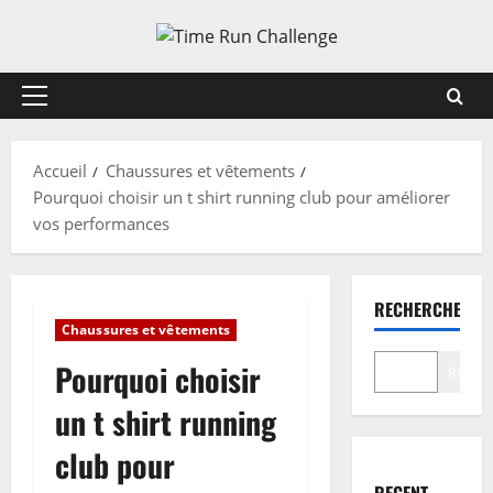
Aller
au
contenu
Menu
principal
Accueil
Chaussures et vêtements
Pourquoi choisir un t shirt running club pour améliorer
vos performances
RECHERCHER
Chaussures et vêtements
Pourquoi choisir
Recher
un t shirt running
club pour