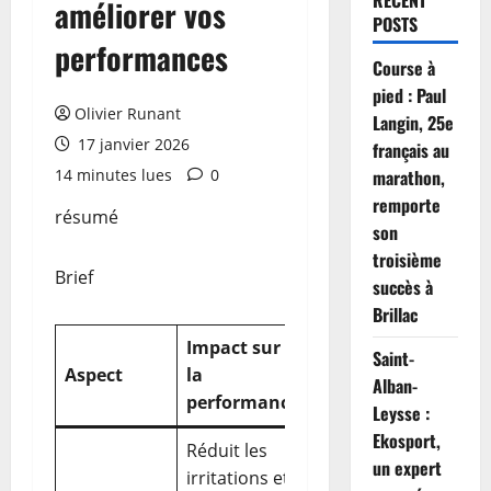
RECENT
améliorer vos
POSTS
performances
Course à
pied : Paul
Olivier Runant
Langin, 25e
17 janvier 2026
français au
14 minutes lues
0
marathon,
remporte
résumé
son
troisième
Brief
succès à
Brillac
Impact sur
Saint-
Exemple
Aspect
la
Alban-
pratique
performance
Leysse :
Ekosport,
Réduit les
Matières
un expert
irritations et