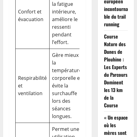
techniques qui
européen
la fatigue
évacuent
incontourna
Confort et
intérieure,
rapidement la
ble du trail
évacuation
améliore le
transpiration
running
ressenti
et limitent les
pendant
Course
frottements.
l’effort.
Nature des
Dunes de
Gère mieux
Plouhine :
la
Les Experts
température
Empiècements
du Parcours
Respirabilité
corporelle et
mesh et zones
Dominent
et
évite la
aérée sur le
les 13 km
ventilation
surchauffe
torse et le dos.
de la
lors des
Course
séances
longues.
« Un espace
où les
Permet une
mères sont
utilisation
Fermetures et