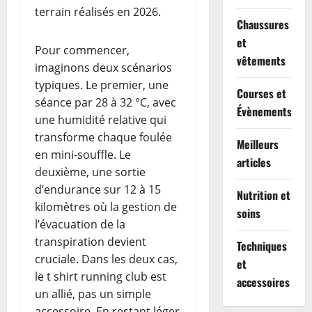
terrain réalisés en 2026.
Chaussures
et
Pour commencer,
vêtements
imaginons deux scénarios
typiques. Le premier, une
Courses et
séance par 28 à 32 °C, avec
Évènements
une humidité relative qui
transforme chaque foulée
Meilleurs
en mini-souffle. Le
articles
deuxième, une sortie
d’endurance sur 12 à 15
Nutrition et
kilomètres où la gestion de
soins
l’évacuation de la
transpiration devient
Techniques
cruciale. Dans les deux cas,
et
le t shirt running club est
accessoires
un allié, pas un simple
accessoire. En restant léger