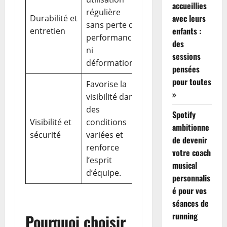
accueillies
régulière
coutures
avec leurs
Durabilité et
sans perte de
renforcées,
enfants :
entretien
performance
lavage sans
des
ni
abus.
sessions
déformation.
pensées
pour toutes
Favorise la
»
visibilité dans
Éléments
des
Spotify
réfléchissants
Visibilité et
conditions
ambitionne
et design
sécurité
variées et
de devenir
identifiable de
renforce
votre coach
votre club.
l’esprit
musical
d’équipe.
personnalis
é pour vos
séances de
running
Pourquoi choisir