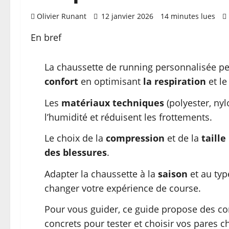
Olivier Runant
12 janvier 2026
14 minutes lues
En bref
La chaussette de running personnalisée pe
confort
en optimisant
la respiration
et l
Les
matériaux techniques
(polyester, nylo
l’humidité et réduisent les frottements.
Le choix de la
compression
et de la
taille
des blessures
.
Adapter la chaussette à la
saison
et au type
changer votre expérience de course.
Pour vous guider, ce guide propose des con
concrets pour tester et choisir vos pares c