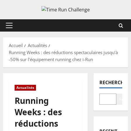
Aller
au
contenu
Menu
principal
Accueil
Actualités
Running Weeks : des réductions spectaculaires jusqu’à
-50% sur l’équipement running chez i-Run
RECHERCHER
Actualités
Running
Recher
Weeks : des
réductions