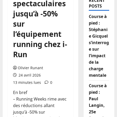
RECENT
spectaculaires
POSTS
jusqu’à -50%
Course à
sur
pied :
Stéphani
l’équipement
e Gicquel
running chez i-
s’interrog
e sur
Run
l’impact
de la
Olivier Runant
charge
mentale
24 avril 2026
13 minutes lues
0
Course à
pied :
En bref
Paul
– Running Weeks rime avec
Langin,
des réductions allant
25e
jusqu’à -50% sur