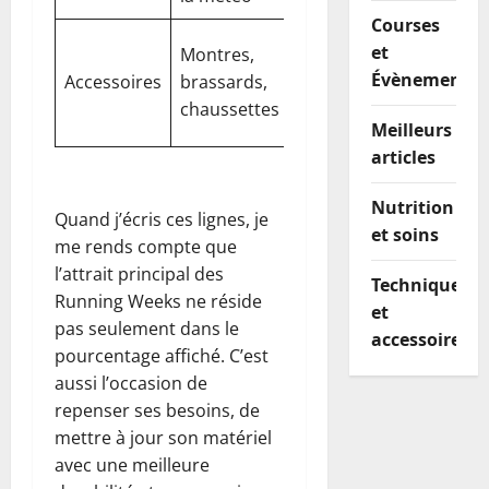
Courses
Penser à
et
Montres,
jusqu’à
l’autonom
Évènements
Accessoires
brassards,
-30%
et au
chaussettes
confort
Meilleurs
articles
Nutrition
Quand j’écris ces lignes, je
et soins
me rends compte que
l’attrait principal des
Techniques
Running Weeks ne réside
et
pas seulement dans le
accessoires
pourcentage affiché. C’est
aussi l’occasion de
repenser ses besoins, de
mettre à jour son matériel
avec une meilleure