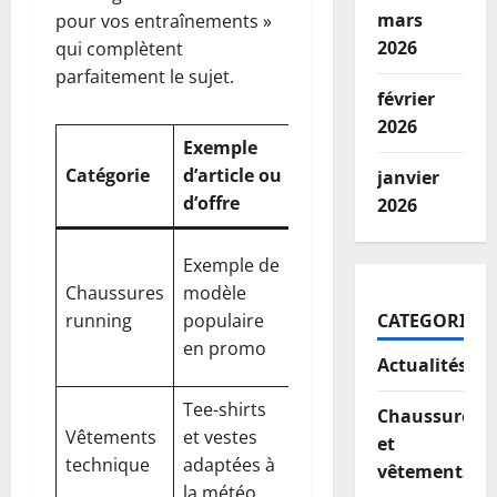
mars
pour vos entraînements »
2026
qui complètent
parfaitement le sujet.
février
2026
Exemple
Réduction
Notes
Catégorie
d’article ou
janvier
maximale
pratique
d’offre
2026
Vérifier la
Exemple de
pointure 
Chaussures
modèle
jusqu’à
la
running
populaire
-50%
CATEGORIES
disponibil
en promo
par coule
Actualités
Tee-shirts
Tester la
Chaussures
Vêtements
et vestes
jusqu’à
résistanc
et
technique
adaptées à
-40%
des tissus
vêtements
la météo
et l’elastic