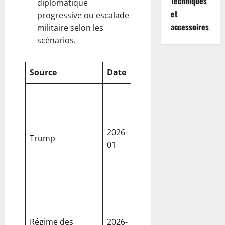
Techniques
diplomatique
et
progressive ou escalade
accessoires
militaire selon les
scénarios.
Source
Date
Sujet
Élément
Contact
un
interlo
Annonce
2026-
iranien 
Trump
d’échanges
01
raisonna
potentiels
pas le g
suprêm
annonc
Aucune
négocia
Régime des
2026-
Démenti