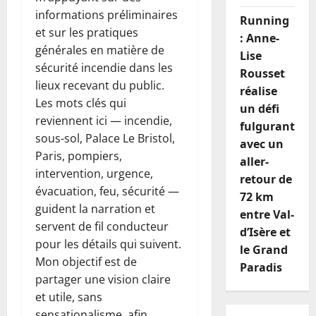
informations préliminaires
Running
et sur les pratiques
: Anne-
générales en matière de
Lise
sécurité incendie dans les
Rousset
lieux recevant du public.
réalise
Les mots clés qui
un défi
reviennent ici — incendie,
fulgurant
sous-sol, Palace Le Bristol,
avec un
Paris, pompiers,
aller-
intervention, urgence,
retour de
évacuation, feu, sécurité —
72 km
guident la narration et
entre Val-
servent de fil conducteur
d’Isère et
pour les détails qui suivent.
le Grand
Mon objectif est de
Paradis
partager une vision claire
et utile, sans
sensationalisme, afin