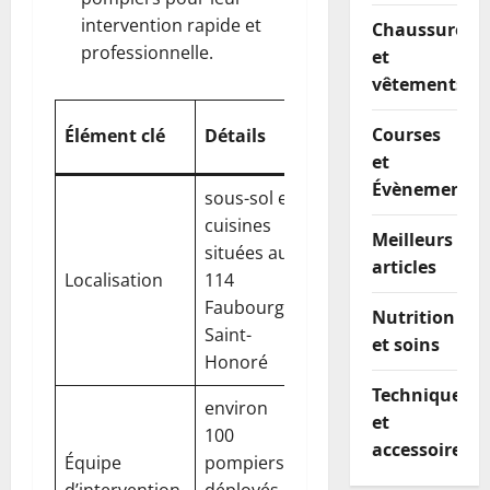
intervention rapide et
Chaussures
professionnelle.
et
vêtements
Impact
Courses
Élément clé
Détails
immédiat
et
Évènements
sous-sol et
cuisines
préoccupation
Meilleurs
situées au
majeure pour la
articles
Localisation
114
sécurité des
Faubourg
occupants et des
Nutrition
Saint-
zones voisines
et soins
Honoré
Techniques
environ
maîtrise rapide
et
100
mais vigilance
accessoires
Équipe
pompiers
requise sur les