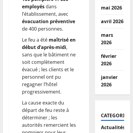
employés
dans
mai 2026
l’établissement, avec
évacuation préventive
avril 2026
de 400 personnes.
mars
Le feu a été
maîtrisé en
2026
début d’après-midi
,
sans que le bâtiment ne
février
soit complètement
2026
évacué ; les clients et le
personnel ont pu
janvier
regagner l’hôtel
2026
progressivement.
La cause exacte du
départ de feu reste à
CATEGORIES
déterminer ; les
autorités remercient les
Actualités
pompiers pour leur