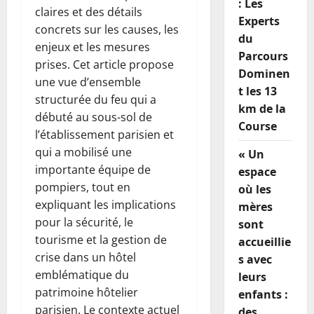
: Les
claires et des détails
Experts
concrets sur les causes, les
du
enjeux et les mesures
Parcours
prises. Cet article propose
Dominen
une vue d’ensemble
t les 13
structurée du feu qui a
km de la
débuté au sous-sol de
Course
l’établissement parisien et
qui a mobilisé une
« Un
importante équipe de
espace
pompiers, tout en
où les
expliquant les implications
mères
pour la sécurité, le
sont
tourisme et la gestion de
accueillie
crise dans un hôtel
s avec
emblématique du
leurs
patrimoine hôtelier
enfants :
parisien. Le contexte actuel
des