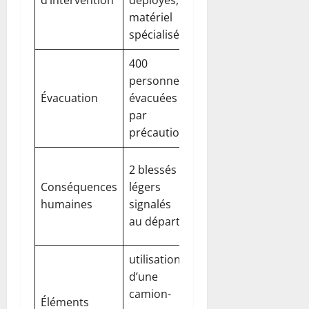
d’intervention
déployés,
couches
matériel
supérieures
spécialisé
400
réactivité des
personnes
équipes et
Évacuation
évacuées
réintégration
par
progressive
précaution
pas
2 blessés
d’évacuations
Conséquences
légers
massives ni
humaines
signalés
d’hospitalisations
au départ
lourdes
utilisation
d’une
camion-
sécurité et
Éléments