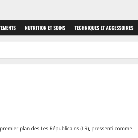
TEMENTS
NUTRITION ET SOINS
TECHNIQUES ET ACCESSOIRES
dat pour la présidentielle de 2027
e premier plan des Les Républicains (LR), pressenti comme