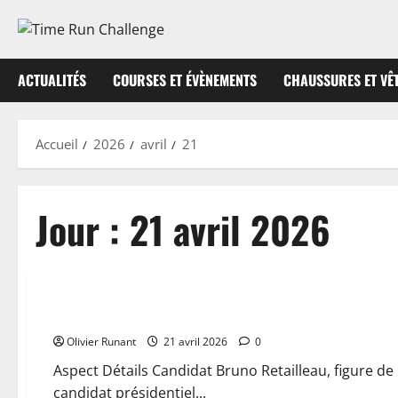
Aller
au
contenu
ACTUALITÉS
COURSES ET ÉVÈNEMENTS
CHAUSSURES ET VÊ
Accueil
2026
avril
21
Jour :
21 avril 2026
Actualités
Bruno Retailleau choisi par les membres de LR comme candi
Olivier Runant
21 avril 2026
0
Aspect Détails Candidat Bruno Retailleau, figure d
candidat présidentiel...