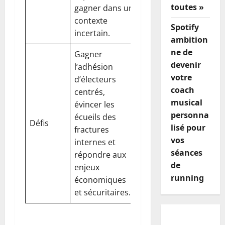
toutes »
gagner dans un
contexte
Spotify
incertain.
ambition
ne de
Gagner
devenir
l’adhésion
votre
d’électeurs
coach
centrés,
musical
évincer les
personna
écueils des
Défis
lisé pour
fractures
vos
internes et
séances
répondre aux
de
enjeux
running
économiques
et sécuritaires.