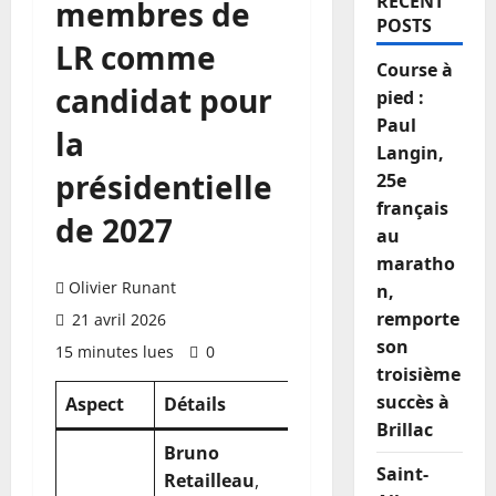
RECENT
membres de
POSTS
LR comme
Course à
candidat pour
pied :
Paul
la
Langin,
présidentielle
25e
français
de 2027
au
maratho
Olivier Runant
n,
remporte
21 avril 2026
son
15 minutes lues
0
troisième
succès à
Aspect
Détails
Brillac
Bruno
Saint-
Retailleau
,