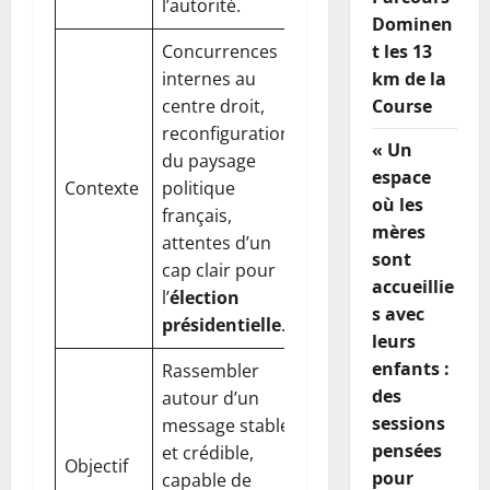
l’autorité.
Dominen
Concurrences
t les 13
internes au
km de la
centre droit,
Course
reconfiguration
« Un
du paysage
espace
Contexte
politique
où les
français,
mères
attentes d’un
sont
cap clair pour
accueillie
l’
élection
s avec
présidentielle
.
leurs
enfants :
Rassembler
des
autour d’un
sessions
message stable
pensées
et crédible,
Objectif
pour
capable de