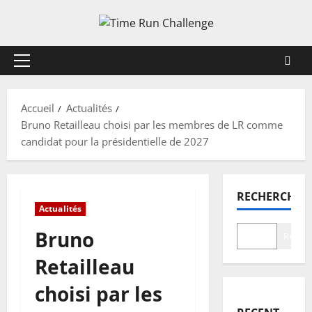
Aller
au
contenu
Menu
principal
Accueil
Actualités
Bruno Retailleau choisi par les membres de LR comme
candidat pour la présidentielle de 2027
RECHERCHER
Actualités
Bruno
Recher
Retailleau
choisi par les