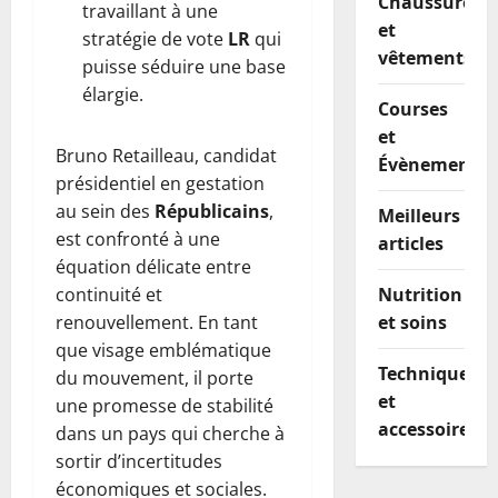
Chaussures
travaillant à une
et
stratégie de vote
LR
qui
vêtements
puisse séduire une base
élargie.
Courses
et
Bruno Retailleau, candidat
Évènements
présidentiel en gestation
au sein des
Républicains
,
Meilleurs
est confronté à une
articles
équation délicate entre
continuité et
Nutrition
renouvellement. En tant
et soins
que visage emblématique
Techniques
du mouvement, il porte
et
une promesse de stabilité
accessoires
dans un pays qui cherche à
sortir d’incertitudes
économiques et sociales.