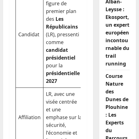
Alban-
figure de
Leysse :
premier plan
Ekosport,
des
Les
un expert
Républicains
européen
Candidat
(LR), pressenti
incontou
comme
rnable du
candidat
trail
présidentiel
running
pour la
présidentielle
Course
2027
Nature
des
LR, avec une
Dunes de
visée centrée
Plouhine
et une
: Les
Affiliation
emphase sur la
Experts
sécurité,
du
l’économie et
Parcours