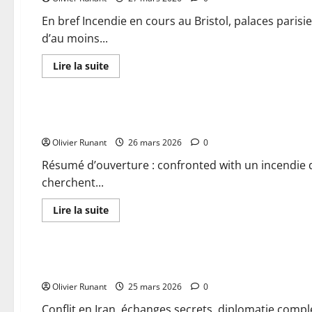
prend
ses
En bref Incendie en cours au Bristol, palaces pari
quartiers
d’au moins...
à
la
mairie
En
Lire la suite
de
savoir
La
plus
Actualités
Flèche,
sur
retour
Incendie
sur
en
une
Incendie en cours au sous-sol du Palace Le Bristol à Paris 
cours
soirée
au
marquante
Olivier Runant
Bristol
26 mars 2026
0
|
à
Le
Paris
Résumé d’ouverture : confronted with un incendie d
Maine
:
Libre
cherchent...
plus
de
400
En
Lire la suite
personnes
savoir
évacuées
plus
Actualités
en
sur
urgence
Incendie
en
Conflit en Iran : Tout ce qu’il faut savoir sur les échanges
cours
au
Olivier Runant
sous-
25 mars 2026
0
sol
du
Conflit en Iran, échanges secrets, diplomatie compl