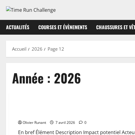
Aller
au
contenu
ACTUALITÉS
COURSES ET ÉVÈNEMENTS
CHAUSSURES ET VÊ
Accueil
2026
Page 12
Année :
2026
Actualités
Conflit au Moyen-Orient : ultimatum sévère à l’Iran, dévast
complet
Olivier Runant
7 avril 2026
0
En bref Élément Description Impact potentiel Acteur