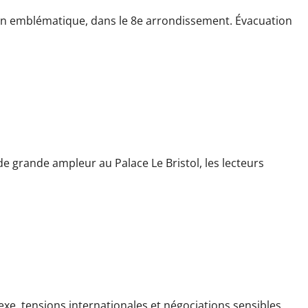
sien emblématique, dans le 8e arrondissement. Évacuation
: intervention des pompiers en cours
e grande ampleur au Palace Le Bristol, les lecteurs
 secrets entre Trump et le régime des mollahs
exe, tensions internationales et négociations sensibles