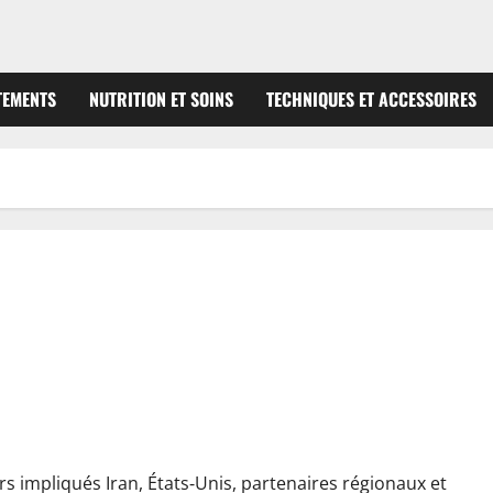
TEMENTS
NUTRITION ET SOINS
TECHNIQUES ET ACCESSOIRES
ations en cours et opérations de secours cruciales – le point
s impliqués Iran, États‑Unis, partenaires régionaux et