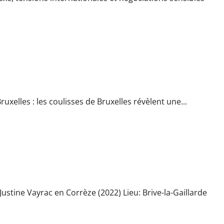
ensifie dans les coulisses diplomatiques
uxelles : les coulisses de Bruxelles révèlent une...
s Larivée condamné à trente ans de prison
 Justine Vayrac en Corrèze (2022) Lieu: Brive-la-Gaillarde