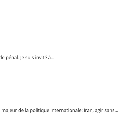
onnus coupables de meurtres en Israël
 pénal. Je suis invité à...
 sans relâche pour préserver la stabilité de l’Irak
majeur de la politique internationale: Iran, agir sans...