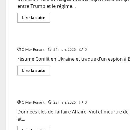
Palace
entre Trump et le régime...
Le
Bristol
à
En
Lire la suite
Paris
savoir
:
plus
Actualités
intervention
sur
des
Conflit
pompiers
en
en
Conflit en Ukraine : À Bruxelles, la traque de l’espion s’int
Iran
cours
:
Olivier Runant
Tout
24 mars 2026
0
ce
qu’il
résumé Conflit en Ukraine et traque d’un espion à Br
faut
savoir
sur
En
Lire la suite
les
savoir
échanges
plus
Actualités
secrets
sur
entre
Conflit
Trump
en
Viol et meurtre de Justine Vayrac en Corrèze (2022) : Luca
et
Ukraine
le
:
Olivier Runant
régime
À
23 mars 2026
0
des
Bruxelles,
mollahs
la
Données clés de l’affaire Affaire: Viol et meurtre de
traque
et...
de
l’espion
s’intensifie