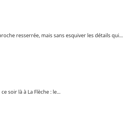
laire affaire de blanchiment
roche resserrée, mais sans esquiver les détails qui...
che, retour sur une soirée marquante | Le Maine Libre
 soir là à La Flèche : le...
es évacuées en urgence