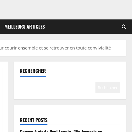
MEILLEURS ARTICLES
r courir ensemble et se retrouver en toute convivialité
RECHERCHER
Rechercher
RECENT POSTS
Course à pied : Paul Langin, 25e français au