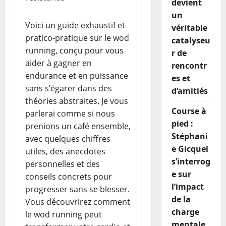
devient
un
Voici un guide exhaustif et
véritable
pratico-pratique sur le wod
catalyseu
running, conçu pour vous
r de
aider à gagner en
rencontr
endurance et en puissance
es et
sans s’égarer dans des
d’amitiés
théories abstraites. Je vous
Course à
parlerai comme si nous
pied :
prenions un café ensemble,
Stéphani
avec quelques chiffres
e Gicquel
utiles, des anecdotes
s’interrog
personnelles et des
e sur
conseils concrets pour
l’impact
progresser sans se blesser.
de la
Vous découvrirez comment
charge
le wod running peut
mentale