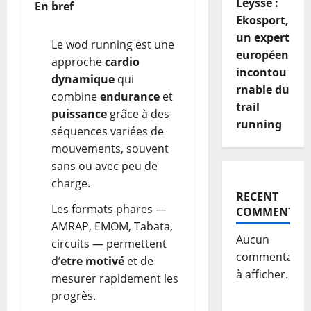
Leysse :
En bref
Ekosport,
un expert
Le wod running est une
européen
approche
cardio
incontou
dynamique
qui
rnable du
combine
endurance
et
trail
puissance
grâce à des
running
séquences variées de
mouvements, souvent
sans ou avec peu de
charge.
RECENT
Les formats phares —
COMMENTS
AMRAP, EMOM, Tabata,
Aucun
circuits — permettent
commentaire
d’
etre motivé
et de
à afficher.
mesurer rapidement les
progrès.