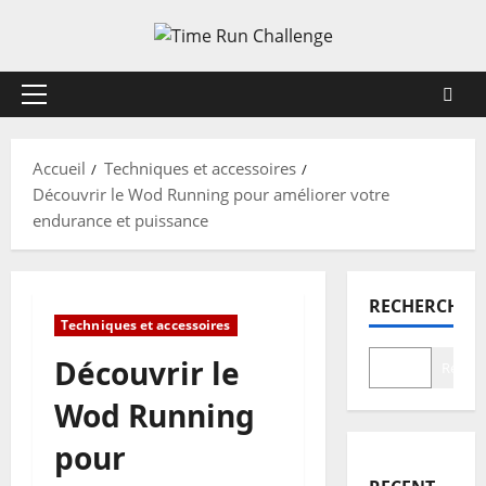
Aller
au
contenu
Menu
principal
Accueil
Techniques et accessoires
Découvrir le Wod Running pour améliorer votre
endurance et puissance
RECHERCHER
Techniques et accessoires
Découvrir le
Recher
Wod Running
pour