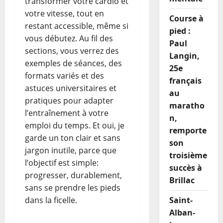
transformer votre cardio et
votre vitesse, tout en
Course à
restant accessible, même si
pied :
vous débutez. Au fil des
Paul
sections, vous verrez des
Langin,
exemples de séances, des
25e
formats variés et des
français
astuces universitaires et
au
pratiques pour adapter
maratho
l’entraînement à votre
n,
emploi du temps. Et oui, je
remporte
garde un ton clair et sans
son
jargon inutile, parce que
troisième
l’objectif est simple:
succès à
progresser, durablement,
Brillac
sans se prendre les pieds
dans la ficelle.
Saint-
Alban-