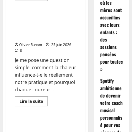
où les
Actualités
plus
sur
mères sont
Running
:
Course à pied : Stéphanie
accueillies
L’aventure
Gicquel éclaire les différences
avec leurs
palpitante
du
individuelles face à la chaleur et
enfants :
marathon
propose des solutions adaptées
d’Arthur
des
Olivier Runant
25 juin 2026
sessions
0
pensées
Je me pose une question
pour toutes
simple: comment la chaleur
»
influence-t-elle réellement
Spotify
notre pratique et pourquoi
ambitionne
chaque coureur...
de devenir
En
Lire la suite
votre coach
savoir
Actualités
plus
musical
sur
personnalis
Course
à
Running : Bergachi et Deceroit
é pour vos
pied
triomphent sous la chaleur
: