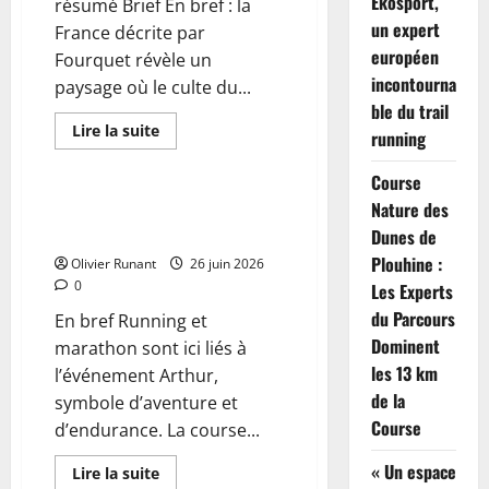
Ekosport,
résumé Brief En bref : la
Run
Paris
un expert
France décrite par
en
européen
raison
Fourquet révèle un
de
incontourna
paysage où le culte du...
la
chaleur
ble du trail
extrême
En
Lire la suite
running
savoir
Actualités
plus
sur
Course
La
France
Nature des
Running : L’aventure palpitante
selon
du marathon d’Arthur
Dunes de
Fourquet
:
Plouhine :
Olivier Runant
26 juin 2026
Musculation,
course,
0
Les Experts
chirurgie
et
du Parcours
En bref Running et
tatouages
–
Dominent
marathon sont ici liés à
l’essor
les 13 km
l’événement Arthur,
d’un
nouveau
de la
symbole d’aventure et
culte
du
Course
d’endurance. La course...
corps
?
« Un espace
En
Lire la suite
savoir