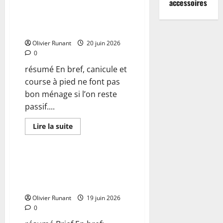
accessoires
dans
Canicule : comment continuer
l’Orne
la course à pied tout en
ce
week-
respectant les horaires adaptés
end
:
Olivier Runant
20 juin 2026
Foulées
0
de
Goulet,
résumé En bref, canicule et
La
Margantinaise
course à pied ne font pas
et
autres
bon ménage si l’on reste
rendez-
vous
passif....
à
ne
pas
En
Lire la suite
manquer
savoir
Actualités
plus
sur
Canicule
:
Sallanches : Ne manquez pas le
comment
deuxième relais par équipes de
continuer
la
course à pied ce 18 juin
course
à
Olivier Runant
19 juin 2026
pied
0
tout
en