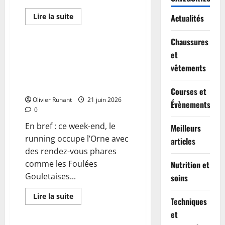
En
Lire la suite
Actualités
savoir
Actualités
plus
sur
Chaussures
Course
à
Running dans l’Orne ce week-
et
pied
end : Foulées de Goulet, La
à
vêtements
Valence
Margantinaise et autres rendez-
:
vous à ne pas manquer
dernières
Courses et
chances
Olivier Runant
pour
21 juin 2026
Évènements
s’inscrire
0
aux
5
En bref : ce week-end, le
Meilleurs
et
10
running occupe l’Orne avec
articles
km
des rendez-vous phares
comme les Foulées
Nutrition et
Gouletaises...
soins
En
Lire la suite
Techniques
savoir
Actualités
plus
et
sur
Running