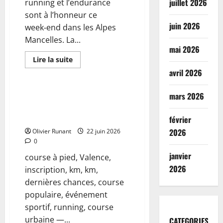
juillet 2026
running et l’endurance
sont à l’honneur ce
juin 2026
week‑end dans les Alpes
Mancelles. La...
mai 2026
En
Lire la suite
savoir
Actualités
avril 2026
plus
sur
Running
:
Course à pied à Valence :
mars 2026
La
dernières chances pour
Ronde
des
s’inscrire aux 5 et 10 km
février
Alpes
Mancelles
2026
Olivier Runant
22 juin 2026
se
0
tiendra
comme
janvier
course à pied, Valence,
prévu
ce
2026
inscription, km, km,
dimanche
matin
dernières chances, course
populaire, événement
sportif, running, course
urbaine —...
CATEGORIES