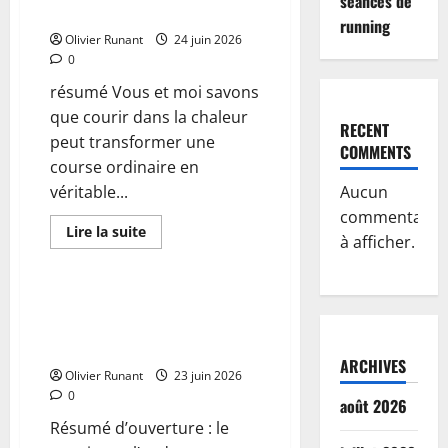
séances de
Stéphanie
accablante de Goulet
Gicquel
running
éclaire
Olivier Runant
24 juin 2026
les
0
différences
individuelles
résumé Vous et moi savons
face
à
que courir dans la chaleur
la
RECENT
chaleur
peut transformer une
et
COMMENTS
propose
course ordinaire en
des
solutions
véritable...
Aucun
adaptées
commentaire
En
Lire la suite
à afficher.
savoir
Actualités
plus
sur
Running
:
Running : La Ronde des Alpes
Bergachi
Mancelles se tiendra comme
et
Deceroit
prévu ce dimanche matin
triomphent
ARCHIVES
sous
Olivier Runant
23 juin 2026
la
0
chaleur
août 2026
accablante
Résumé d’ouverture : le
de
Goulet