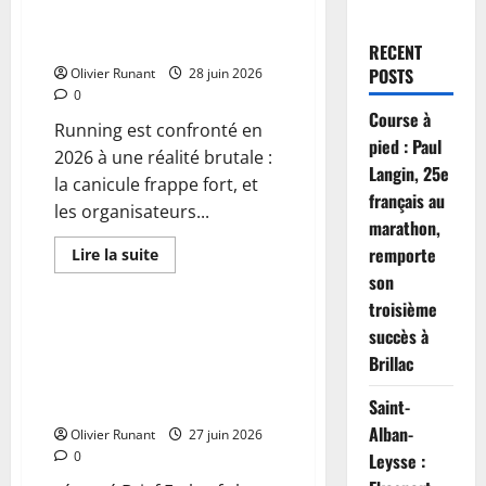
Run Paris en raison de la
chaleur extrême
RECENT
POSTS
Olivier Runant
28 juin 2026
0
Course à
Running est confronté en
pied : Paul
2026 à une réalité brutale :
Langin, 25e
la canicule frappe fort, et
français au
les organisateurs...
marathon,
remporte
En
Lire la suite
savoir
Actualités
son
plus
sur
troisième
Running
:
La France selon Fourquet :
succès à
La
Musculation, course, chirurgie
canicule
Brillac
contraint
et tatouages – l’essor d’un
le
nouveau culte du corps ?
Saint-
PSG
à
Alban-
Olivier Runant
annuler
27 juin 2026
les
0
Leysse :
courses
We