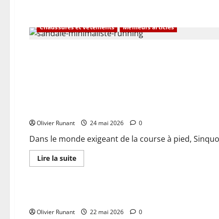
Chaussures et vêtements
Meilleurs articles
Courses et Évènements
Course à pied : Sinquous et Després triomphent largement 
Olivier Runant
24 mai 2026
0
Dans le monde exigeant de la course à pied, Sinquo
En
Lire la suite
savoir
plus
Courses et Évènements
sur
Course
à
Ultra Boucle de la Sarra : 531 coureurs engagés pour défier
pied
:
Olivier Runant
Sinquous
22 mai 2026
0