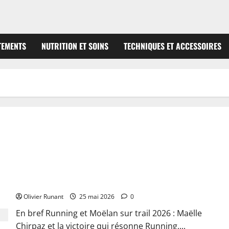
TEMENTS
NUTRITION ET SOINS
TECHNIQUES ET ACCESSOIRES
Running : Maëlle Chirpaz triomphe au trail de Moëlan
Olivier Runant
25 mai 2026
0
En bref Running et Moëlan sur trail 2026 : Maëlle
Chirpaz et la victoire qui résonne Running,...