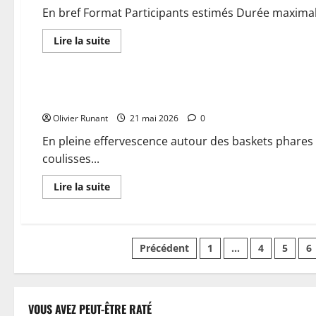
et
Després
En bref Format Participants estimés Durée maximale
triomphent
largement
au
En
Lire la suite
Trail
savoir
des
plus
Chaussures et vêtements
6
sur
Heures
Ultra
de
Boucle
Asics Novablast 2026 : Les baskets phares à prix mini sur i
Sainte-
de
Suzanne
la
Olivier Runant
Sarra
21 mai 2026
0
:
531
En pleine effervescence autour des baskets phares
coureurs
coulisses...
engagés
pour
défier
En
Lire la suite
le
savoir
chrono
plus
sur
sur
6
Asics
à
Novablast
24
Pagination
2026
heures
Précédent
1
…
4
5
6
:
de
Les
course
des
baskets
en
phares
boucle
à
publications
prix
VOUS AVEZ PEUT-ÊTRE RATÉ
mini