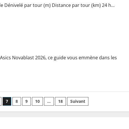
 Dénivelé par tour (m) Distance par tour (km) 24 h...
-Run
 Asics Novablast 2026, ce guide vous emmène dans les
7
8
9
10
…
18
Suivant