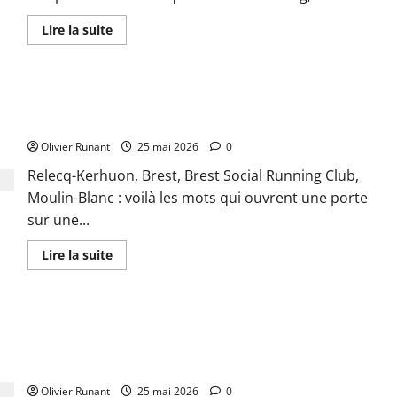
En
Lire la suite
savoir
plus
sur
Running
:
Du Relecq-Kerhuon à Brest : le Brest Social Running Club a
Maëlle
Chirpaz
pris son envol au Moulin-Blanc
triomphe
au
Olivier Runant
25 mai 2026
0
trail
de
Relecq-Kerhuon, Brest, Brest Social Running Club,
Moëlan
Moulin-Blanc : voilà les mots qui ouvrent une porte
sur une...
En
Lire la suite
savoir
plus
sur
Du
Relecq-
À Lorient, la course à pied devient un moment de partage
Kerhuon
à
sans pression : des groupes pour courir ensemble et se
Brest
retrouver en toute convivialité
:
le
Brest
Olivier Runant
25 mai 2026
0