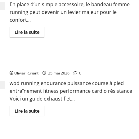
le
en
En place d’un simple accessoire, le bandeau femme
running
toute
convivialité
running peut devenir un levier majeur pour le
confort...
En
Lire la suite
savoir
plus
sur
Comment
choisir
Découvrir le Wod Running pour améliorer votre endurance et
le
meilleur
puissance
bandeau
femme
Olivier Runant
25 mai 2026
0
running
pour
wod running endurance puissance course à pied
allier
confort
entraînement fitness performance cardio résistance
et
performance
Voici un guide exhaustif et...
En
Lire la suite
savoir
plus
sur
Découvrir
le
Pourquoi choisir une sandale minimaliste pour le running
Wod