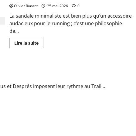
Running
Olivier Runant
pour
25 mai 2026
0
améliorer
votre
La sandale minimaliste est bien plus qu’un accessoire
endurance
audacieux pour le running ; c’est une philosophie
et
puissance
de...
En
Lire la suite
savoir
plus
sur
Pourquoi
choisir
au Trail des 6 Heures de Sainte-Suzanne
une
sandale
minimaliste
pour
le
us et Després imposent leur rythme au Trail...
running
 le chrono sur 6 à 24 heures de course en boucle