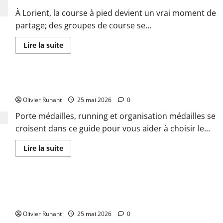
Social
Running
À Lorient, la course à pied devient un vrai moment de
Club
a
partage; des groupes de course se...
pris
son
En
Lire la suite
envol
savoir
au
plus
Moulin-
sur
Blanc
À
Lorient,
Comment choisir le porte médailles idéal pour le running
la
course
Olivier Runant
à
25 mai 2026
0
pied
devient
Porte médailles, running et organisation médailles se
un
croisent dans ce guide pour vous aider à choisir le...
moment
de
partage
En
Lire la suite
sans
savoir
pression
plus
:
sur
des
Comment
groupes
choisir
pour
Comment choisir le meilleur bandeau femme running pour
le
courir
porte
ensemble
allier confort et performance
médailles
et
idéal
se
Olivier Runant
25 mai 2026
0
pour
retrouver