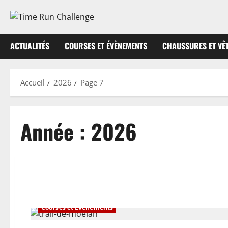
Aller
au
contenu
ACTUALITÉS
COURSES ET ÉVÈNEMENTS
CHAUSSURES ET VÊ
Accueil
2026
Page 7
Année :
2026
Courses et Évènements