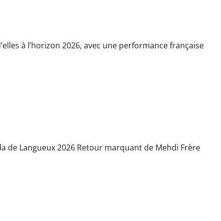
lleure performance française de l’histoire en course à pied !
elles à l’horizon 2026, avec une performance française
ueux
da de Langueux 2026 Retour marquant de Mehdi Frère
battre le record des 21 minutes ?