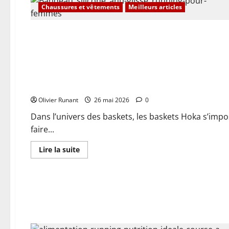
ambitions
Chaussures et vêtements
Meilleurs articles
de
victoire
à
la
Corrida
Actualités
Les baskets Hoka les plus vendues débarquent en promo ex
Olivier Runant
26 mai 2026
0
Dans l’univers des baskets, les baskets Hoka s’impo
faire...
En
Lire la suite
savoir
plus
sur
Les
baskets
Hoka
les
plus
vendues
débarquent
en