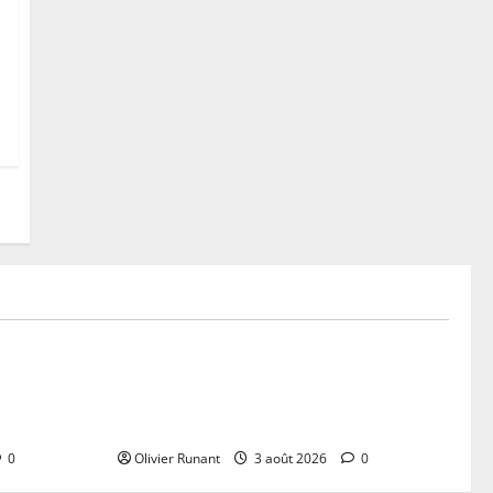
Actualités
Plouhine :
« Un espace où les mères sont
inent les 13
accueillies avec leurs enfants : des
sessions pensées pour toutes »
0
Olivier Runant
3 août 2026
0