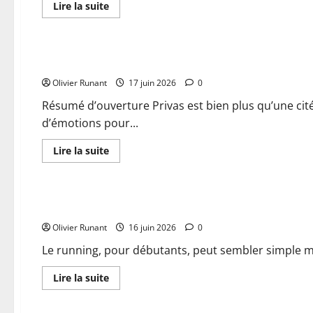
En
Lire la suite
savoir
plus
Actualités
sur
Un
club
Privas : une pluie de top 10 aux courses hors-stade du Pri
de
running
Olivier Runant
organise
17 juin 2026
0
un
trail
Résumé d’ouverture Privas est bien plus qu’une cité
urbain
d’émotions pour...
inédit
dans
les
En
Lire la suite
rues
savoir
de
plus
Actualités
Sablé-
sur
sur-
Privas
Sarthe
:
entre
Le running expliqué aux débutants : astuces d’experts pour
une
Noël
pluie
et
Olivier Runant
de
16 juin 2026
0
le
top
Nouvel
10
Le running, pour débutants, peut sembler simple mai
An
aux
courses
hors-
En
Lire la suite
stade
savoir
du
plus
Actualités
Privas
sur