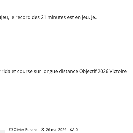
eu, le record des 21 minutes est en jeu. Je...
de victoire à la Corrida
rida et course sur longue distance Objectif 2026 Victoire
Bandeau avec silicone antiglisse running pour femme : le
guide complet pour courir sans contrainte
Olivier Runant
26 mai 2026
0