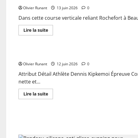
pied
en
!
Olivier Runant
force
13 juin 2026
0
et
survole
Dans cette course verticale reliant Rochefort à Beauj
la
Corrida
de
En
Lire la suite
Langueux
savoir
plus
Actualités
sur
Course
verticale
Running : Dennis Kipkemoi affiche clairement ses ambitions 
de
Rochefort
Olivier Runant
à
12 juin 2026
0
Beaujeu
:
Attribut Détail Athlète Dennis Kipkemoi Épreuve Cor
qui
nette et...
parviendra
à
battre
En
Lire la suite
le
savoir
record
plus
des
sur
21
Running
minutes
:
?
Dennis
Kipkemoi
affiche
clairement
ses