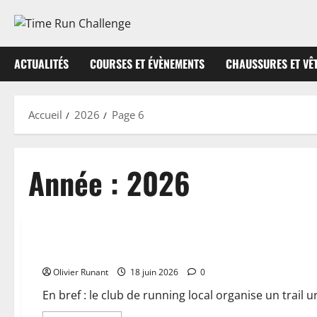
Aller
au
contenu
ACTUALITÉS
COURSES ET ÉVÈNEMENTS
CHAUSSURES ET VÊ
Accueil
2026
Page 6
Année :
2026
Actualités
Un club de running organise un trail urbain inédit dans les
Olivier Runant
18 juin 2026
0
En bref : le club de running local organise un trail u