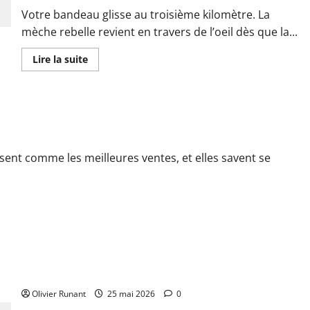
Votre bandeau glisse au troisième kilomètre. La
mèche rebelle revient en travers de l’oeil dès que la...
En
Lire la suite
savoir
plus
sur
Bandeau
avec
ceptionnelle sur i-Run
silicone
antiglisse
running
pour
femme
sent comme les meilleures ventes, et elles savent se
:
le
guide
complet
pour
courir
sans
contrainte
Tout savoir sur l’alimentation running pour une nutrition
idéale pour la course à pied
Olivier Runant
25 mai 2026
0