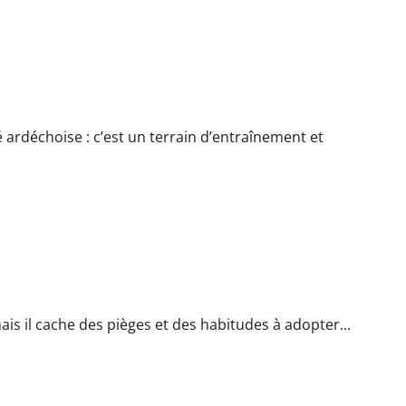
vas Rhône Vallées Running
 ardéchoise : c’est un terrain d’entraînement et
 bien démarrer
s il cache des pièges et des habitudes à adopter...