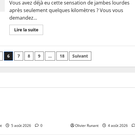
Vous avez déjà eu cette sensation de jambes lourdes
après seulement quelques kilomètres ? Vous vous
demandez...
En
Lire la suite
savoir
plus
sur
Tout
savoir
sur
6
7
8
9
…
18
Suivant
l’alimentation
running
pour
une
nutrition
idéale
pour
Actualités
la
course
à
-Leysse : Ekosport, un expert
Course Nature des Dunes de 
pied
contournable du trail
Les Experts du Parcours Dom
km de la Course
nt
5 août 2026
0
Olivier Runant
4 août 2026