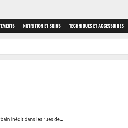
TEMENTS
NUTRITION ET SOINS
TECHNIQUES ET ACCESSOIRES
 rues de Sablé-sur-Sarthe entre Noël et le Nouvel An
rbain inédit dans les rues de...