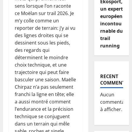
Ekosport,
sens lorsque l’on raconte
un expert
ce Moëlan sur trail 2026. Je
européen
m’y colle comme un
incontou
reporter de terrain: j’y ai vu
rnable du
des lignes droites qui se
trail
dessinent sous les pieds,
running
des regards qui
déterminent le moindre
choix technique, et une
trajectoire qui peut faire
RECENT
basculer une saison. Maëlle
COMMENTS
Chirpaz n’a pas seulement
franchi la ligne en tête; elle
Aucun
a aussi montré comment
commentaire
l’endurance et la précision
à afficher.
technique se conjuguent
dans un terrain qui mêle
sable, roches et single