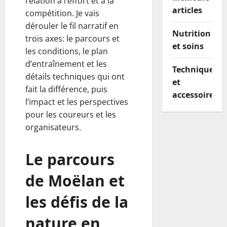
relation à l’effort et à la
articles
compétition. Je vais
dérouler le fil narratif en
Nutrition
trois axes: le parcours et
et soins
les conditions, le plan
d’entraînement et les
Techniques
détails techniques qui ont
et
fait la différence, puis
accessoires
l’impact et les perspectives
pour les coureurs et les
organisateurs.
Le parcours
de Moëlan et
les défis de la
nature en