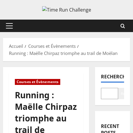
Aller
au
contenu
Menu
principal
Accueil
Courses et Évènements
Running : Maëlle Chirpaz triomphe au trail de Moëlan
RECHERCHER
Courses et Évènements
Running :
Recher
Maëlle Chirpaz
triomphe au
RECENT
trail de
POSTS