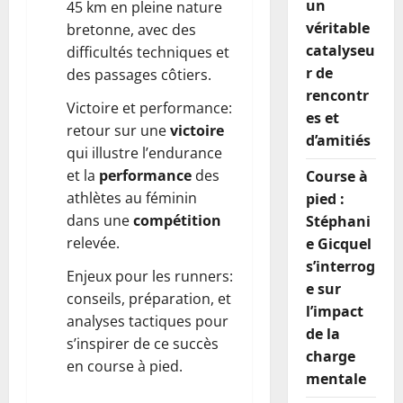
un
45 km en pleine nature
véritable
bretonne, avec des
catalyseu
difficultés techniques et
r de
des passages côtiers.
rencontr
Victoire et performance:
es et
retour sur une
victoire
d’amitiés
qui illustre l’endurance
et la
performance
des
Course à
athlètes au féminin
pied :
dans une
compétition
Stéphani
relevée.
e Gicquel
s’interrog
Enjeux pour les runners:
e sur
conseils, préparation, et
l’impact
analyses tactiques pour
de la
s’inspirer de ce succès
charge
en course à pied.
mentale