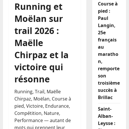
Running et
Course à
pied :
Moëlan sur
Paul
Langin,
trail 2026 :
25e
français
Maëlle
au
Chirpaz et la
maratho
n,
victoire qui
remporte
son
résonne
troisième
succès à
Running, Trail, Maëlle
Brillac
Chirpaz, Moëlan, Course à
pied, Victoire, Endurance,
Saint-
Compétition, Nature,
Alban-
Performance — autant de
Leysse :
mots qui prennent leur