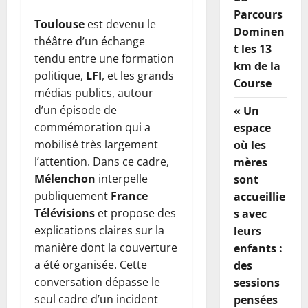
Parcours
Toulouse
est devenu le
Dominen
théâtre d’un échange
t les 13
tendu entre une formation
km de la
politique,
LFI
, et les grands
Course
médias publics, autour
d’un épisode de
« Un
commémoration qui a
espace
mobilisé très largement
où les
l’attention. Dans ce cadre,
mères
Mélenchon
interpelle
sont
publiquement
France
accueillie
Télévisions
et propose des
s avec
explications claires sur la
leurs
manière dont la couverture
enfants :
a été organisée. Cette
des
conversation dépasse le
sessions
seul cadre d’un incident
pensées