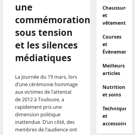
une
Chaussures
et
commémoration
vêtements
sous tension
Courses
et les silences
et
Évènements
médiatiques
Meilleurs
articles
La journée du 19 mars, lors
d’une cérémonie hommage
Nutrition
aux victimes de l’attentat
et soins
de 2012 à Toulouse, a
rapidement pris une
Techniques
dimension politique
et
inattendue. D’un côté, des
accessoires
membres de l’audience ont