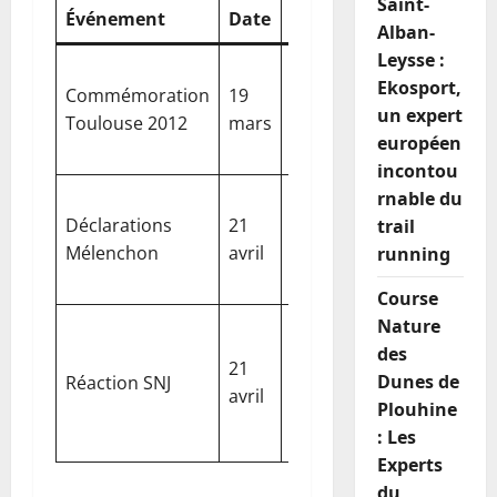
Saint-
Événement
Date
Lieu
Réaction
Alban-
Leysse :
Controverse
Ekosport,
Commémoration
19
autour de la
Toulouse
un expert
Toulouse 2012
mars
couverture
européen
des médias
incontou
Exige des
rnable du
Déclarations
21
Réseau
explications 
trail
Mélenchon
avril
social X
France
running
Télévisions
Course
Nature
Rétention
des
d’informatio
21
Dunes de
Réaction SNJ
Paris
évoquée
avril
Plouhine
comme
: Les
inacceptable
Experts
du