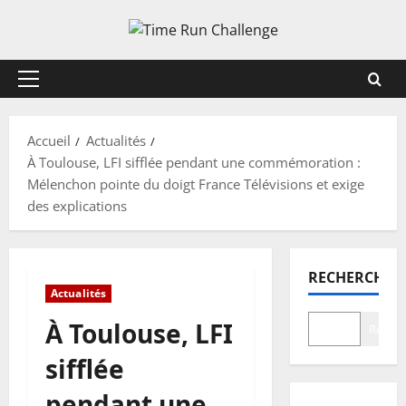
Aller
au
contenu
Menu
principal
Accueil
Actualités
À Toulouse, LFI sifflée pendant une commémoration :
Mélenchon pointe du doigt France Télévisions et exige
des explications
RECHERCHER
Actualités
À Toulouse, LFI
Recher
sifflée
pendant une