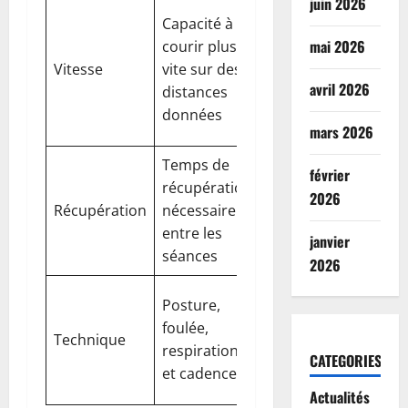
juin 2026
Acquise par
Capacité à
des séances
mai 2026
courir plus
de
Vitesse
vite sur des
fractionné et
avril 2026
distances
des sorties
données
au seuil
mars 2026
Temps de
février
Préserve les
récupération
2026
tissus et
Récupération
nécessaire
évite les
entre les
janvier
blessures
séances
2026
Réduit les
Posture,
coûts
foulée,
Technique
énergétiques
respiration
CATEGORIES
et améliore
et cadence
l’efficacité
Actualités