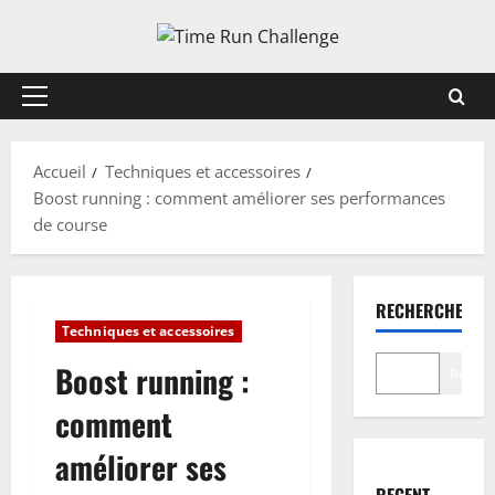
Aller
au
contenu
Menu
principal
Accueil
Techniques et accessoires
Boost running : comment améliorer ses performances
de course
RECHERCHER
Techniques et accessoires
Boost running :
Recher
comment
améliorer ses