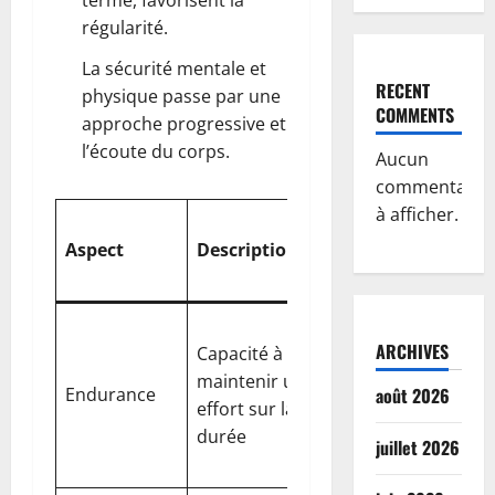
terme, favorisent la
régularité.
La sécurité mentale et
RECENT
physique passe par une
COMMENTS
approche progressive et
l’écoute du corps.
Aucun
commentaire
à afficher.
Impact sur
Aspect
Description
la
progression
Base de
ARCHIVES
Capacité à
toute
maintenir un
progression,
Endurance
août 2026
effort sur la
nécessite
durée
des sorties
juillet 2026
régulières