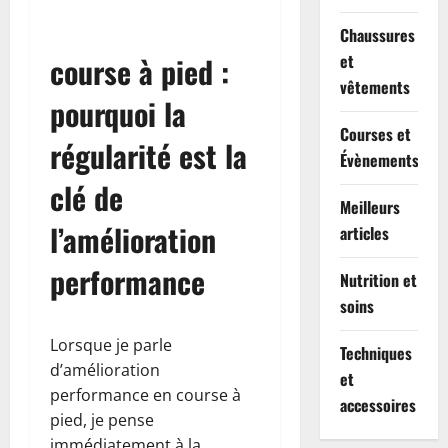
Chaussures
course à pied :
et
vêtements
pourquoi la
Courses et
régularité est la
Évènements
clé de
Meilleurs
l’amélioration
articles
performance
Nutrition et
soins
Lorsque je parle
Techniques
d’amélioration
et
performance en course à
accessoires
pied, je pense
immédiatement à la