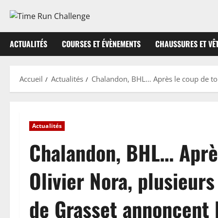
Aller
au
contenu
ACTUALITÉS
COURSES ET ÉVÈNEMENTS
CHAUSSURES ET VÊ
Accueil
Actualités
Chalandon, BHL… Après le coup de ton
Actualités
Chalandon, BHL… Après
Olivier Nora, plusieur
de Grasset annoncent 