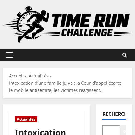
Aller
au
contenu
Menu
principal
Accueil
Actualités
Intoxication d’une famille juive : la Cour d’appel écarte
le mobile antisémite, les victimes réagissent…
RECHERCHER
Actualités
Intoxication
Recher