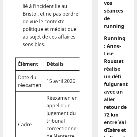
vos
lié à l’incident lié au
séances
Bristol, et ne pas perdre
de
de vue le contexte
running
politique et médiatique
au sujet de ces affaires
Running
sensibles.
: Anne-
Lise
Rousset
Élément
Détails
réalise
un défi
Date du
15 avril 2026
fulgurant
réexamen
avec un
Réexamen en
aller-
appel d’un
retour de
jugement du
72 km
tribunal
entre Val-
Cadre
correctionnel
d’Isère et
de Nanterre