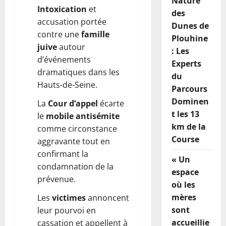
Nature
Intoxication
et
des
accusation portée
Dunes de
contre une
famille
Plouhine
juive
autour
: Les
d’événements
Experts
dramatiques dans les
du
Hauts-de-Seine.
Parcours
Dominen
La
Cour d’appel
écarte
t les 13
le
mobile antisémite
km de la
comme circonstance
Course
aggravante tout en
confirmant la
« Un
condamnation de la
espace
prévenue.
où les
mères
Les
victimes
annoncent
sont
leur pourvoi en
accueillie
cassation et appellent à