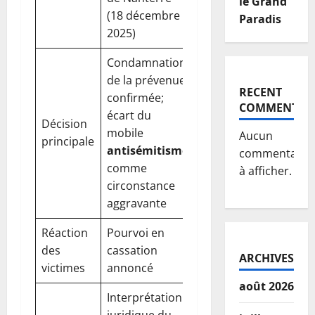
le Grand
(18 décembre
Paradis
2025)
Condamnation
de la prévenue
RECENT
confirmée;
COMMENTS
écart du
Décision
mobile
Aucun
principale
antisémitisme
commentaire
comme
à afficher.
circonstance
aggravante
Réaction
Pourvoi en
des
cassation
ARCHIVES
victimes
annoncé
août 2026
Interprétation
juridique du