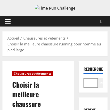
Aller
au
contenu
Menu
principal
Accueil
Chaussures et vêtements
Choisir la meilleure chaussure running pour homme au
pied large
RECHERCHER
Chaussures et vêtements
Choisir la
Recher
meilleure
chaussure