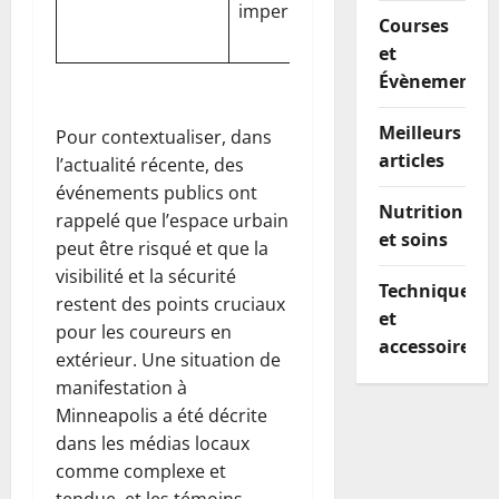
imperméable
sans
Courses
compromis
et
Évènements
Meilleurs
Pour contextualiser, dans
articles
l’actualité récente, des
événements publics ont
Nutrition
rappelé que l’espace urbain
et soins
peut être risqué et que la
visibilité et la sécurité
Techniques
restent des points cruciaux
et
pour les coureurs en
accessoires
extérieur. Une situation de
manifestation à
Minneapolis a été décrite
dans les médias locaux
comme complexe et