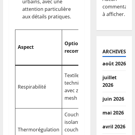
urbains, avec une
commentaire
attention particulière
à afficher.
aux détails pratiques.
Impact sur
Option
le confort et
Aspect
recommandée
la
ARCHIVES
performanc
août 2026
Évacuation
Textiles
juillet
rapide de la
techniques
2026
Respirabilité
sueur et
avec zones de
sensation de
mesh
juin 2026
fraîcheur
mai 2026
Couche légère
Conserve la
isolante +
chaleur
avril 2026
Thermorégulation
couche
quand il fait