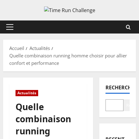
Aller
au
contenu
Menu
principal
Accueil
Actualités
Quelle combinaison running homme choisir pour allier
confort et performance
RECHERCHER
Actualités
Quelle
Recher
combinaison
running