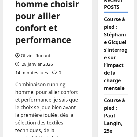
RECENT
homme choisir
POSTS
pour allier
Course à
confort et
pied :
Stéphani
performance
e Gicquel
s’interrog
Olivier Runant
e sur
28 janvier 2026
l’impact
de la
14 minutes lues
0
charge
Combinaison running
mentale
homme: pour allier confort
et performance, je sais que
Course à
le choix se joue bien avant
pied :
la première foulée, dès la
Paul
sélection des textiles
Langin,
techniques, de la
25e