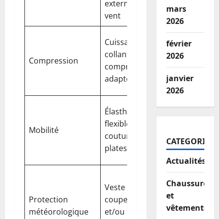
externe coupe-
frais sans
mars
vent
surchauffer
2026
Soutien
Cuissards ou
février
musculaire e
collants de
2026
Compression
meilleure
compression
circulation
janvier
adaptés
sanguine
2026
Liberté de
Élasthanne
mouvement
flexible,
Mobilité
et réduction
coutures
CATEGORIES
des
plates
frottements
Actualités
Travaillez
Chaussures
Veste légère
dans des
et
Protection
coupe-vent
conditions
vêtements
météorologique
et/ou
variables