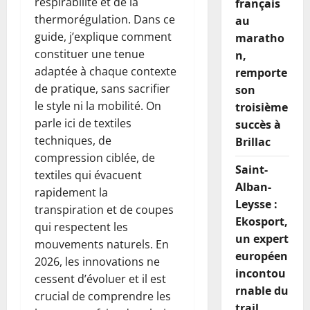
respirabilité et de la
français
thermorégulation. Dans ce
au
guide, j’explique comment
maratho
constituer une tenue
n,
adaptée à chaque contexte
remporte
de pratique, sans sacrifier
son
le style ni la mobilité. On
troisième
parle ici de textiles
succès à
techniques, de
Brillac
compression ciblée, de
Saint-
textiles qui évacuent
Alban-
rapidement la
Leysse :
transpiration et de coupes
Ekosport,
qui respectent les
un expert
mouvements naturels. En
européen
2026, les innovations ne
incontou
cessent d’évoluer et il est
rnable du
crucial de comprendre les
trail