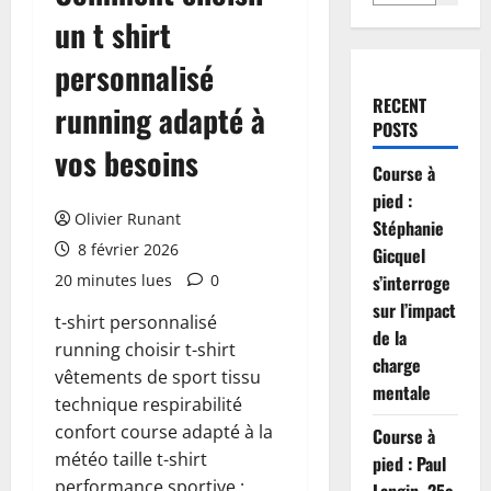
un t shirt
personnalisé
RECENT
running adapté à
POSTS
vos besoins
Course à
pied :
Olivier Runant
Stéphanie
8 février 2026
Gicquel
20 minutes lues
0
s’interroge
sur l’impact
t-shirt personnalisé
de la
running choisir t-shirt
charge
vêtements de sport tissu
mentale
technique respirabilité
confort course adapté à la
Course à
météo taille t-shirt
pied : Paul
performance sportive :
Langin, 25e