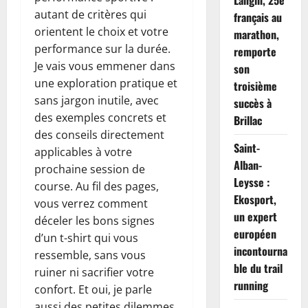
autant de critères qui
français au
orientent le choix et votre
marathon,
performance sur la durée.
remporte
Je vais vous emmener dans
son
une exploration pratique et
troisième
sans jargon inutile, avec
succès à
des exemples concrets et
Brillac
des conseils directement
Saint-
applicables à votre
Alban-
prochaine session de
Leysse :
course. Au fil des pages,
Ekosport,
vous verrez comment
un expert
déceler les bons signes
européen
d’un t-shirt qui vous
incontourna
ressemble, sans vous
ble du trail
ruiner ni sacrifier votre
running
confort. Et oui, je parle
aussi des petites dilemmes