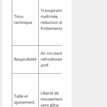
des
Transpiration
mélanges
Tissu
maîtrisée,
synthétiques
technique
réduction des
avec
frottements
évacuation
rapide de
l’humidité
Préférer des
Air circulant,
mailles selon
Respirabilité
refroidissement
l’intensité et
actif
la météo
Tester deux
tailles lors
d’un essai en
Liberté de
Taille et
magasin ou
mouvement
ajustement
en boutique
sans gêne