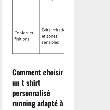
en ligne avec
politique
retours
Vérifier les
Évite irritations
coutures
Confort et
et zones
plates et les
finitions
sensibles
tag sans
irritation
Comment choisir
un t shirt
personnalisé
running adapté à