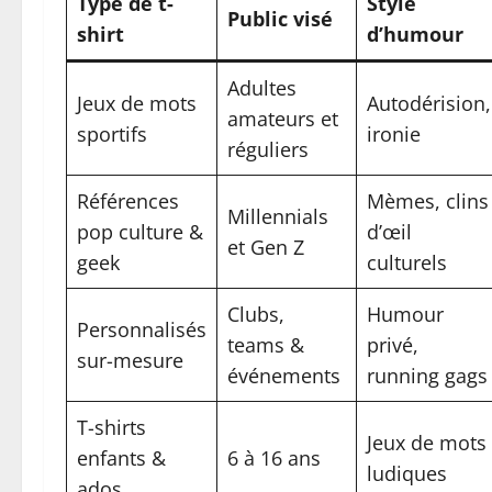
Type de t-
Style
Public visé
shirt
d’humour
Adultes
Jeux de mots
Autodérision,
amateurs et
sportifs
ironie
réguliers
Références
Mèmes, clins
Millennials
pop culture &
d’œil
et Gen Z
geek
culturels
Clubs,
Humour
Personnalisés
teams &
privé,
sur-mesure
événements
running gags
T-shirts
Jeux de mots
enfants &
6 à 16 ans
ludiques
ados