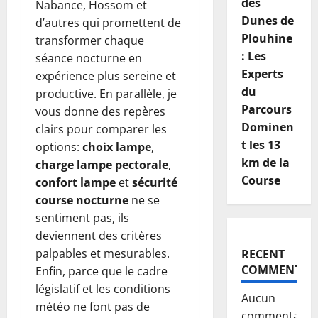
des
Nabance, Hossom et
Dunes de
d’autres qui promettent de
Plouhine
transformer chaque
: Les
séance nocturne en
Experts
expérience plus sereine et
du
productive. En parallèle, je
Parcours
vous donne des repères
Dominen
clairs pour comparer les
t les 13
options:
choix lampe
,
km de la
charge lampe pectorale
,
Course
confort lampe
et
sécurité
course nocturne
ne se
sentiment pas, ils
deviennent des critères
palpables et mesurables.
RECENT
COMMENTS
Enfin, parce que le cadre
législatif et les conditions
Aucun
météo ne font pas de
commentaire