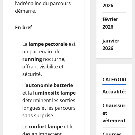
l’adrénaline du parcours
2026
démarre.
février
2026
En bref
janvier
La
lampe pectorale
est
2026
un partenaire de
running
nocturne,
offrant visibilité et
sécurité.
CATEGORIES
L’
autonomie batterie
Actualités
et la
luminosité lampe
déterminent les sorties
Chaussures
longues et les parcours
et
sans surprise.
vêtements
Le
confort lampe
et le
design impactent
Courses