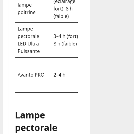
(éclairage
4 modes,
lampe
IPX4
fort), 8 h
incl. rouge
poitrine
(faible)
Lampe
pectorale
3–4 h (fort),
380 lm
IPX4
LED Ultra
8 h (faible)
Puissante
Avanto PRO
2–4 h
500 lm
IPX4
Lampe
pectorale