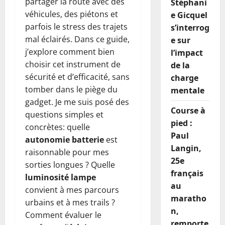
partager la route avec des
Stéphani
véhicules, des piétons et
e Gicquel
parfois le stress des trajets
s’interrog
mal éclairés. Dans ce guide,
e sur
j’explore comment bien
l’impact
choisir cet instrument de
de la
sécurité et d’efficacité, sans
charge
tomber dans le piège du
mentale
gadget. Je me suis posé des
Course à
questions simples et
pied :
concrètes: quelle
Paul
autonomie batterie
est
Langin,
raisonnable pour mes
25e
sorties longues ? Quelle
français
luminosité lampe
au
convient à mes parcours
maratho
urbains et à mes trails ?
n,
Comment évaluer le
remporte