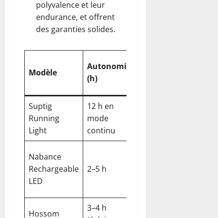
polyvalence et leur
endurance, et offrent
des garanties solides.
Luminosité
Autonomie
Modèle
indicative
Étanch
(h)
(lm)
Suptig
12 h en
jusqu’à 300
Running
mode
IPX4
lm
Light
continu
luminosité
Nabance
moyenne,
Rechargeable
2–5 h
IPX4
bonne
LED
portée
3–4 h
Hossom