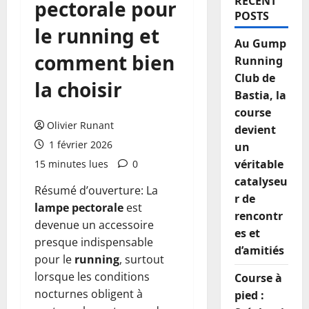
RECENT
pectorale pour
POSTS
le running et
Au Gump
comment bien
Running
Club de
la choisir
Bastia, la
course
Olivier Runant
devient
1 février 2026
un
véritable
15 minutes lues
0
catalyseu
Résumé d’ouverture: La
r de
lampe pectorale
est
rencontr
devenue un accessoire
es et
presque indispensable
d’amitiés
pour le
running
, surtout
lorsque les conditions
Course à
nocturnes obligent à
pied :