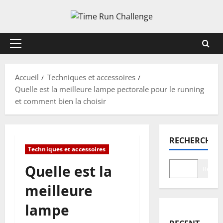
Aller
au
contenu
Menu
principal
Accueil
Techniques et accessoires
Quelle est la meilleure lampe pectorale pour le running
et comment bien la choisir
RECHERCHER
Techniques et accessoires
Quelle est la
Recher
meilleure
lampe