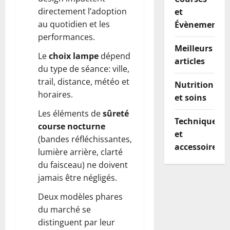
directement l’adoption
et
au quotidien et les
Évènements
performances.
Meilleurs
Le
choix lampe
dépend
articles
du type de séance: ville,
trail, distance, météo et
Nutrition
horaires.
et soins
Les éléments de
sûreté
Techniques
course nocturne
et
(bandes réfléchissantes,
accessoires
lumière arrière, clarté
du faisceau) ne doivent
jamais être négligés.
Deux modèles phares
du marché se
distinguent par leur