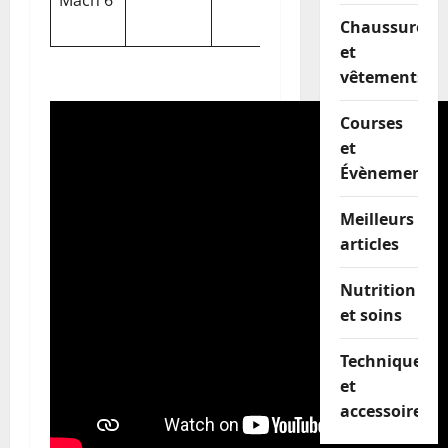
Mach 6
stabilité
amorti
Chaussures
et
vêtements
Courses
et
Évènements
Meilleurs
articles
Nutrition
et soins
Techniques
et
accessoires