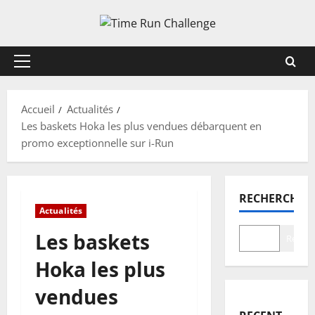
Aller
au
contenu
Menu
principal
Accueil
Actualités
Les baskets Hoka les plus vendues débarquent en
promo exceptionnelle sur i-Run
RECHERCHER
Actualités
Les baskets
Recher
Hoka les plus
vendues