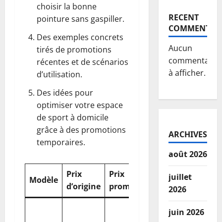
choisir la bonne
RECENT
pointure sans gaspiller.
COMMENTS
Des exemples concrets
Aucun
tirés de promotions
commentaire
récentes et de scénarios
à afficher.
d’utilisation.
Des idées pour
optimiser votre espace
de sport à domicile
grâce à des promotions
ARCHIVES
temporaires.
août 2026
Prix
Prix
Points
juillet
Modèle
Réduction
d’origine
promo
forts
2026
confort
juin 2026
réactivi