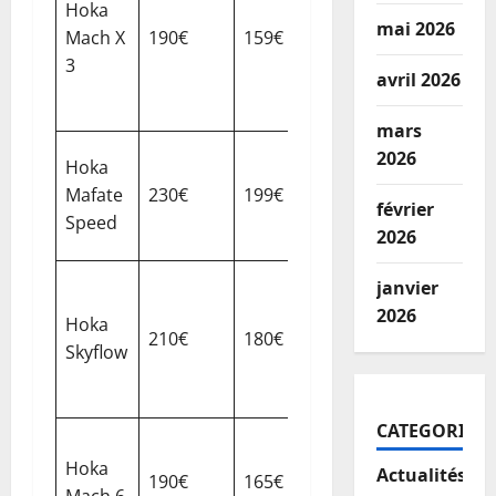
Hoka
tige
mai 2026
Mach X
190€
159€
16%
respira
3
avril 2026
propuls
efficace
mars
protect
2026
Hoka
trail,
Mafate
230€
199€
13%
février
adhére
Speed
2026
durabili
légèreté
janvier
confort
2026
Hoka
210€
180€
14%
longue
Skyflow
distanc
ventilat
CATEGORIES
course 
Hoka
route,
Actualités
190€
165€
13%