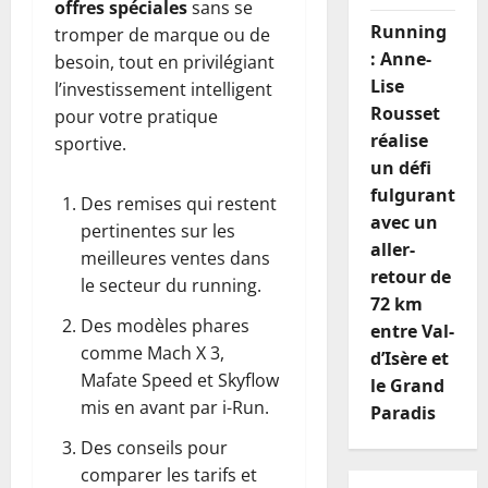
offres spéciales
sans se
Running
tromper de marque ou de
: Anne-
besoin, tout en privilégiant
Lise
l’investissement intelligent
Rousset
pour votre pratique
réalise
sportive.
un défi
fulgurant
Des remises qui restent
avec un
pertinentes sur les
aller-
meilleures ventes dans
retour de
le secteur du running.
72 km
Des modèles phares
entre Val-
comme Mach X 3,
d’Isère et
Mafate Speed et Skyflow
le Grand
mis en avant par i-Run.
Paradis
Des conseils pour
comparer les tarifs et