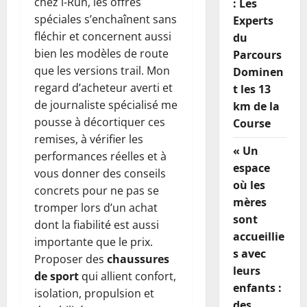
chez i-Run, les offres
: Les
spéciales s’enchaînent sans
Experts
fléchir et concernent aussi
du
bien les modèles de route
Parcours
que les versions trail. Mon
Dominen
regard d’acheteur averti et
t les 13
de journaliste spécialisé me
km de la
pousse à décortiquer ces
Course
remises, à vérifier les
« Un
performances réelles et à
espace
vous donner des conseils
où les
concrets pour ne pas se
mères
tromper lors d’un achat
sont
dont la fiabilité est aussi
accueillie
importante que le prix.
s avec
Proposer des
chaussures
leurs
de sport
qui allient confort,
enfants :
isolation, propulsion et
des