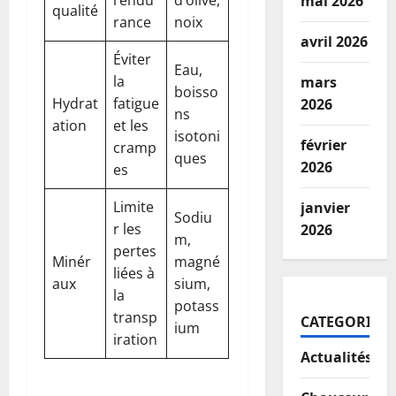
l’endu
d’olive,
mai 2026
qualité
rance
noix
avril 2026
Éviter
Eau,
la
mars
boisso
Hydrat
fatigue
2026
ns
ation
et les
isotoni
février
cramp
ques
2026
es
Limite
janvier
Sodiu
r les
2026
m,
pertes
Minér
magné
liées à
aux
sium,
la
potass
transp
CATEGORIES
ium
iration
Actualités