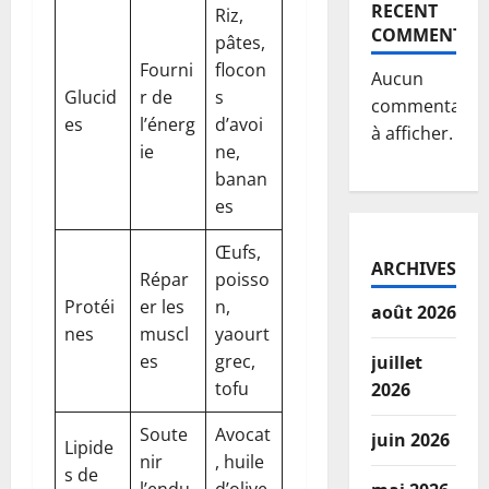
RECENT
Riz,
COMMENTS
pâtes,
Fourni
flocon
Aucun
Glucid
r de
s
commentaire
es
l’énerg
d’avoi
à afficher.
ie
ne,
banan
es
Œufs,
ARCHIVES
Répar
poisso
Protéi
er les
n,
août 2026
nes
muscl
yaourt
es
grec,
juillet
tofu
2026
Soute
Avocat
juin 2026
Lipide
nir
, huile
s de