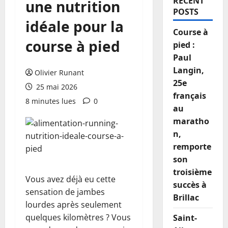
RECENT
une nutrition
POSTS
idéale pour la
Course à
course à pied
pied :
Paul
Langin,
Olivier Runant
25e
25 mai 2026
français
8 minutes lues
0
au
maratho
n,
remporte
son
troisième
Vous avez déjà eu cette
succès à
sensation de jambes
Brillac
lourdes après seulement
quelques kilomètres ? Vous
Saint-