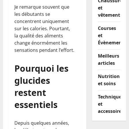
Chaussures
Je remarque souvent que
et
les débutants se
vêtements
concentrent uniquement
Courses
sur les calories. Pourtant,
et
la qualité des aliments
Évènements
change énormément les
sensations pendant l’effort.
Meilleurs
articles
Pourquoi les
Nutrition
glucides
et soins
restent
Techniques
essentiels
et
accessoires
Depuis quelques années,