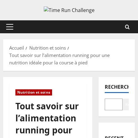
Aller
au
contenu
Menu
principal
Accueil
Nutrition et soins
Tout savoir sur l’alimentation running pour une
nutrition idéale pour la course à pied
RECHERCHER
Nutrition et soins
Tout savoir sur
Recher
l’alimentation
running pour