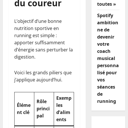
du coureur
toutes »
Spotify
L’objectif d’une bonne
ambition
nutrition sportive en
ne de
running est simple :
devenir
apporter suffisamment
votre
d’énergie sans perturber la
coach
digestion.
musical
personna
Voici les grands piliers que
lisé pour
j’applique aujourd’hui.
vos
séances
de
Exemp
running
Rôle
Éléme
les
princi
nt clé
d’alim
pal
ents