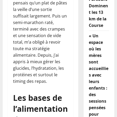
pensais qu’un plat de pâtes
Dominen
la veille d’une sortie
t les 13
suffisait largement. Puis un
km de la
semi-marathon raté,
Course
terminé avec des crampes
et une sensation de vide
« Un
total, m’a obligé à revoir
espace
toute ma stratégie
où les
alimentaire. Depuis, j’ai
mères
appris à mieux gérer les
sont
glucides, l’hydratation, les
accueillie
protéines et surtout le
s avec
timing des repas.
leurs
enfants :
des
Les bases de
sessions
l’alimentation
pensées
pour