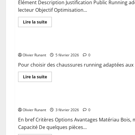
améliorer
Élément Description Justification Public Running a
vos
lecteur Objectif Optimisation...
performances
En
Lire la suite
savoir
plus
Chaussures et vêtements
sur
Plan
semi
Quelle marque choisir pour des chaussures running adaptée
marathon
pour
Olivier Runant
running
5 février 2026
0
addict
:
Pour choisir des chaussures running adaptées aux p
comment
optimiser
son
En
Lire la suite
entraînement
savoir
plus
Actualités
sur
Quelle
marque
Comment bien choisir son porte médailles running pour or
choisir
pour
Olivier Runant
des
3 février 2026
0
chaussures
running
En bref Critères Options Avantages Matériau Bois, mé
adaptées
Capacité De quelques pièces...
aux
pieds