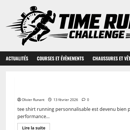
Aller
au
contenu
ACTUALITÉS
COURSES ET ÉVÈNEMENTS
CHAUSSURES ET VÊ
Chaussures et vêtements
Comment choisir un tee shirt running personnalisable adap
Olivier Runant
13 février 2026
0
tee shirt running personnalisable est devenu bien p
performance...
En
Lire la suite