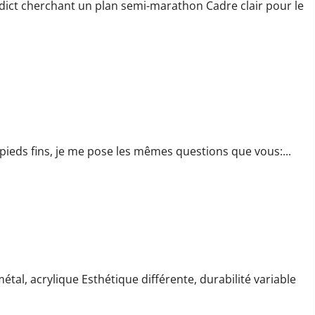
ddict cherchant un plan semi-marathon Cadre clair pour le
s aux pieds fins
ieds fins, je me pose les mêmes questions que vous:...
ganiser ses récompenses
tal, acrylique Esthétique différente, durabilité variable