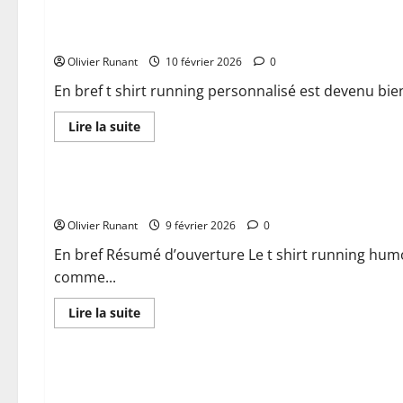
Pourquoi
choisir
Pourquoi choisir un t shirt running personnalisé à l’unité p
un
t-
Olivier Runant
shirt
10 février 2026
0
running
personnalisé
En bref t shirt running personnalisé est devenu bi
pour
améliorer
vos
En
Lire la suite
performances
savoir
plus
Chaussures et vêtements
sur
Pourquoi
choisir
Pourquoi choisir un t shirt running humour pour vos cours
un
t
Olivier Runant
shirt
9 février 2026
0
running
personnalisé
En bref Résumé d’ouverture Le t shirt running humor
à
comme...
l’unité
pour
vos
En
Lire la suite
courses
savoir
plus
Actualités
sur
Pourquoi
choisir
Comment choisir un t shirt personnalisé running adapté à 
un
t