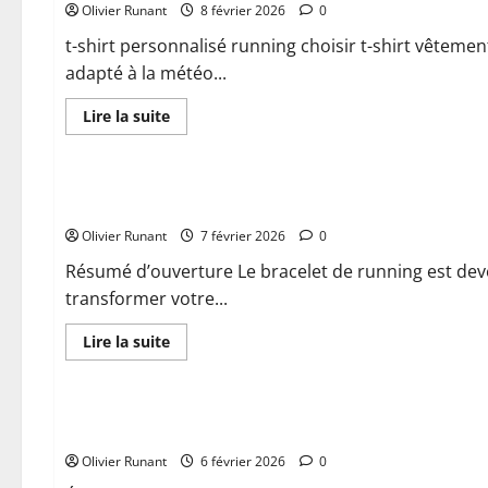
Olivier Runant
shirt
8 février 2026
0
running
humour
t-shirt personnalisé running choisir t-shirt vêtemen
pour
adapté à la météo...
vos
courses
En
Lire la suite
savoir
plus
Actualités
sur
Comment
choisir
Quel bracelet de running choisir pour améliorer vos perfo
un
t
Olivier Runant
shirt
7 février 2026
0
personnalisé
running
Résumé d’ouverture Le bracelet de running est deve
adapté
transformer votre...
à
vos
besoins
En
Lire la suite
savoir
plus
Actualités
sur
Quel
bracelet
Plan semi marathon pour running addict : comment optimi
de
running
Olivier Runant
choisir
6 février 2026
0
pour