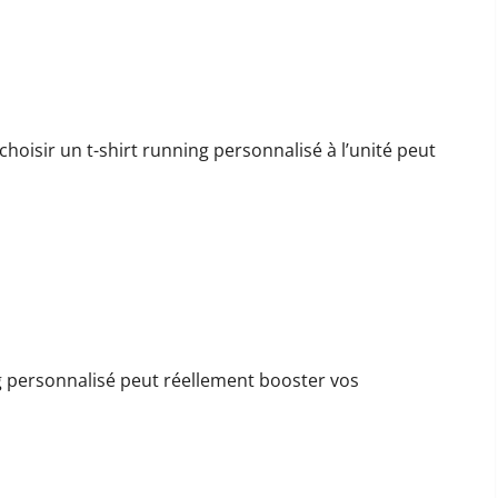
pour vos entraînements
hoisir un t-shirt running personnalisé à l’unité peut
iorer vos performances
ng personnalisé peut réellement booster vos