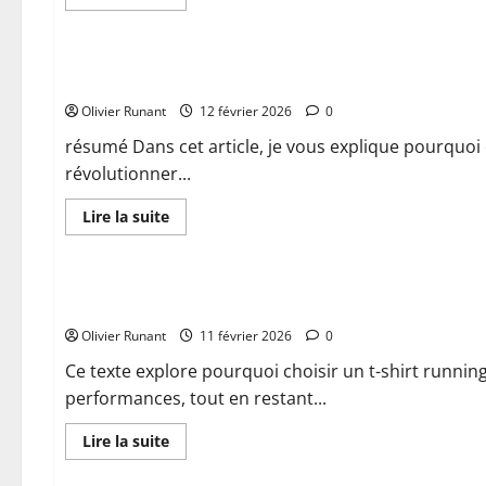
savoir
plus
Actualités
sur
Comment
choisir
Pourquoi choisir un t-shirt running personnalisé à l’unité 
un
tee
Olivier Runant
shirt
12 février 2026
0
running
personnalisable
résumé Dans cet article, je vous explique pourquoi c
adapté
révolutionner...
à
vos
besoins
En
Lire la suite
savoir
plus
Actualités
sur
Pourquoi
choisir
Pourquoi choisir un t-shirt running personnalisé pour amél
un
t-
Olivier Runant
shirt
11 février 2026
0
running
personnalisé
Ce texte explore pourquoi choisir un t-shirt runni
à
performances, tout en restant...
l’unité
pour
vos
En
Lire la suite
entraînements
savoir
plus
Chaussures et vêtements
sur