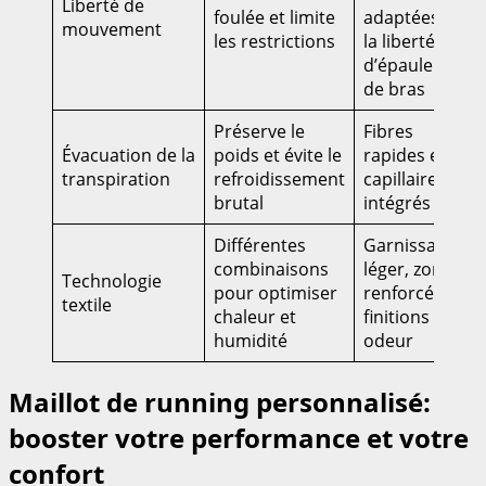
Liberté de
foulée et limite
adaptées à
mouvement
les restrictions
la liberté
d’épaule et
de bras
Préserve le
Fibres
Évacuation de la
poids et évite le
rapides et
transpiration
refroidissement
capillaires
brutal
intégrés
Différentes
Garnissage
combinaisons
léger, zones
Technologie
pour optimiser
renforcées,
textile
chaleur et
finitions anti-
humidité
odeur
Maillot de running personnalisé:
booster votre performance et votre
confort