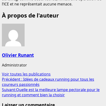
l’ICE et ne représentait aucune menace.
À propos de l'auteur
Olivier Runant
Administrator
Voir toutes les publications
Navigation
Précédent :
Idées de cadeaux running pour tous les
coureurs passionnés
d’article
Suivant:
Quelle est la meilleure lampe pectorale pour le
running et comment bien la choisir
Laisser un commentaire