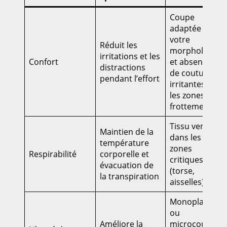
Coupe
adaptée à
votre
Réduit les
morphologie
irritations et les
Confort
et absence
distractions
de coutures
pendant l’effort
irritantes sur
les zones de
frottement
Tissu ventilé
Maintien de la
dans les
température
zones
Respirabilité
corporelle et
critiques
évacuation de
(torse,
la transpiration
aisselles)
Monoplace
ou
Améliore la
microcoupes