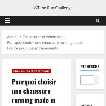
Aller
au
contenu
Menu
principal
Accueil
Chaussures et vêtements
Pourquoi choisir une chaussure running made in
France pour vos entraînements
RECHERCHER
Chaussures et vêtements
Pourquoi choisir
Recher
une chaussure
running made in