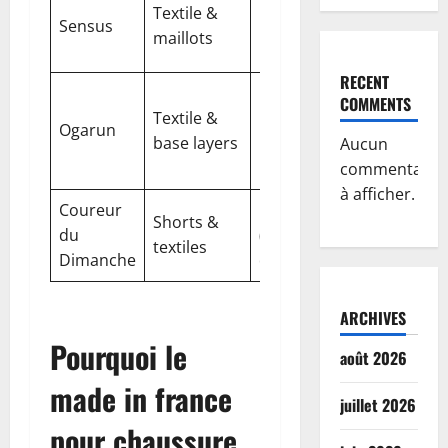
92% polya
Textile &
Bayonne et
Sensus
biosourcé,
maillots
Pau
rbloque
RECENT
Base layer
COMMENTS
Textile &
technique,
Ogarun
France
base layers
matières
Aucun
écorespon
commentaire
à afficher.
Coureur
France
Matières
Shorts &
du
(atelier près
recyclées,
textiles
Dimanche
de Roanne)
fonctionne
ARCHIVES
Pourquoi le
août 2026
made in france
juillet 2026
pour chaussure