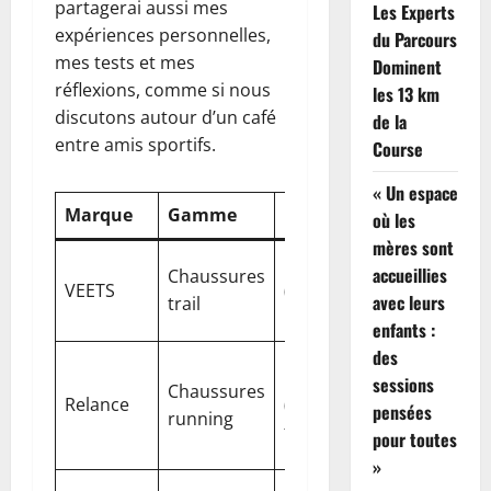
partagerai aussi mes
Les Experts
expériences personnelles,
du Parcours
mes tests et mes
Dominent
réflexions, comme si nous
les 13 km
discutons autour d’un café
de la
entre amis sportifs.
Course
« Un espace
Marque
Gamme
Fabrication
Points for
où les
mères sont
France
Posture
accueillies
Chaussures
VEETS
(ateliers
naturelle, 
avec leurs
trail
locaux)
recyclé Ec
enfants :
des
Maillage Kn
France
sessions
Chaussures
respirabili
Relance
(100%
pensées
running
durabilité 
fabrication)
pour toutes
compétitif
»