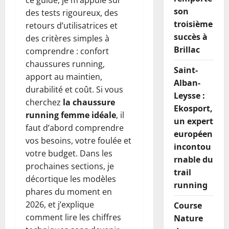
ce guide, je m’appuie sur
son
des tests rigoureux, des
troisième
retours d’utilisatrices et
succès à
des critères simples à
Brillac
comprendre : confort
chaussures running,
Saint-
apport au maintien,
Alban-
durabilité et coût. Si vous
Leysse :
cherchez
la chaussure
Ekosport,
running femme idéale
, il
un expert
faut d’abord comprendre
européen
vos besoins, votre foulée et
incontou
votre budget. Dans les
rnable du
prochaines sections, je
trail
décortique les modèles
running
phares du moment en
2026, et j’explique
Course
comment lire les chiffres
Nature