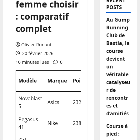
RECENT
femme choisir
POSTS
: comparatif
Au Gump
complet
Running
Club de
Bastia, la
Olivier Runant
course
20 février 2026
devient
10 minutes lues
0
un
véritable
U
Modèle
Marque
Poids
Drop
Amorti
catalyseu
p
r de
rencontr
Novablast
8
E
Asics
232 g
Très bon
es et
5
mm
d
d’amitiés
Pegasus
10
S
Nike
238 g
Très bon
Course à
41
mm
q
pied :