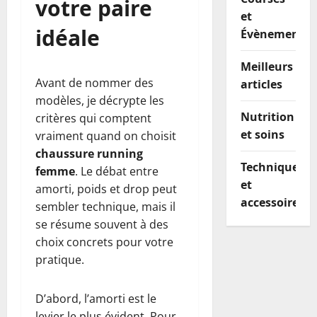
votre paire
et
idéale
Évènements
Meilleurs
Avant de nommer des
articles
modèles, je décrypte les
Nutrition
critères qui comptent
et soins
vraiment quand on choisit
chaussure running
Techniques
femme
. Le débat entre
et
amorti, poids et drop peut
accessoires
sembler technique, mais il
se résume souvent à des
choix concrets pour votre
pratique.
D’abord, l’amorti est le
levier le plus évident. Pour