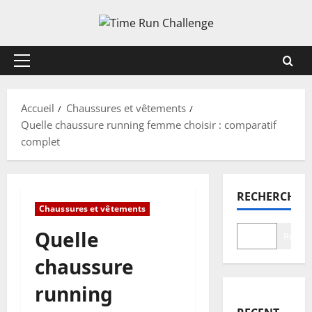
Aller
au
contenu
Menu
principal
Accueil
Chaussures et vêtements
Quelle chaussure running femme choisir : comparatif
complet
RECHERCHER
Chaussures et vêtements
Quelle
Recher
chaussure
running