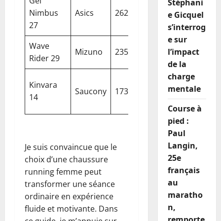
Gel
Stéphani
8
L
Nimbus
Asics
262 g
Excellent
e Gicquel
mm
d
27
s’interrog
e sur
Wave
12
R
Mizuno
235 g
l’impact
Bon
Rider 29
mm
c
de la
charge
Vi
Kinvara
4
mentale
Saucony
173 g
Très bon
e
14
mm
l
Course à
pied :
Paul
Langin,
Je suis convaincue que le
25e
choix d’une chaussure
français
running femme peut
au
transformer une séance
maratho
ordinaire en expérience
n,
fluide et motivante. Dans
remporte