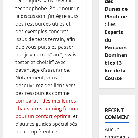
techniques sans devenir
des
technophobe. Pour nourrir
Dunes de
la discussion, j’intègre aussi
Plouhine
des ressources utiles et
: Les
des exemples concrets
Experts
issus de tests terrain, afin
du
que vous puissiez passer
Parcours
du “je voudrais” au “je vais
Dominen
tester et choisir” avec
t les 13
davantage d’assurance.
km de la
Notamment, vous
Course
découvrirez des liens vers
des ressources comme
comparatif des meilleures
chaussures running femme
RECENT
pour un confort optimal
et
COMMENTS
d’autres guides spécialisés
Aucun
qui complètent ce
commentaire