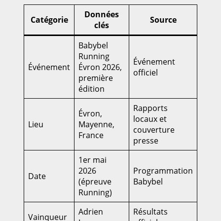
Données
Catégorie
Source
clés
Babybel
Running
Événement
Événement
Évron 2026,
officiel
première
édition
Rapports
Évron,
locaux et
Lieu
Mayenne,
couverture
France
presse
1er mai
2026
Programmation
Date
(épreuve
Babybel
Running)
Adrien
Résultats
Vainqueur