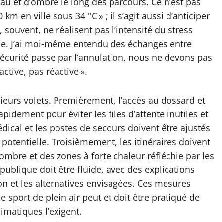
eau et d’ombre le long des parcours. Ce n’est pas
m en ville sous 34 °C » ; il s’agit aussi d’anticiper
 souvent, ne réalisent pas l’intensité du stress
ume. J’ai moi‑même entendu des échanges entre
a sécurité passe par l’annulation, nous ne devons pas
active, pas réactive ».
sieurs volets. Premièrement, l’accès au dossard et
apidement pour éviter les files d’attente inutiles et
ical et les postes de secours doivent être ajustés
potentielle. Troisièmement, les itinéraires doivent
 ombre et des zones à forte chaleur réfléchie par les
ublique doit être fluide, avec des explications
on et les alternatives envisagées. Ces mesures
e sport de plein air peut et doit être pratiqué de
imatiques l’exigent.