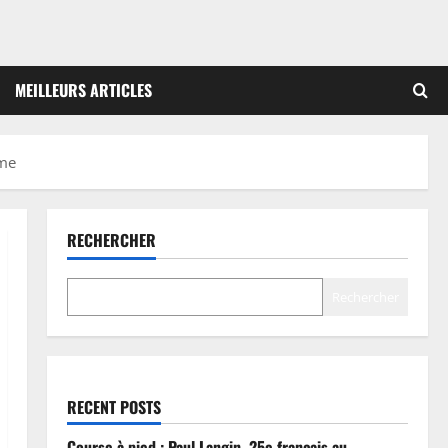
MEILLEURS ARTICLES
ême
RECHERCHER
Rechercher
RECENT POSTS
Course à pied : Paul Langin, 25e français au