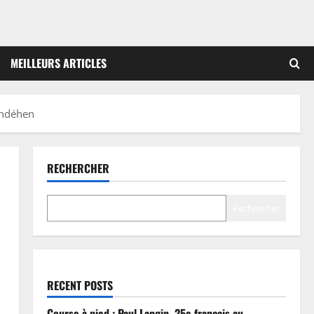
MEILLEURS ARTICLES
andéhen
RECHERCHER
Rechercher
RECENT POSTS
Course à pied : Paul Langin, 25e français au