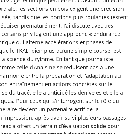
assage technique peut être l’occasion d’un écart
rdiale: les sections en bois exigent une précision
sée, tandis que les portions plus roulantes testent
’épuiser prématurément. J’ai discuté avec des
: certains privilégient une approche « endurance
ctique qui alterne accélérations et phases de
que le TKAL, bien plus qu’une simple course, est
la science du rythme. En tant que journaliste
comme celle d’Anaïs ne se réduisent pas à une
harmonie entre la préparation et l’adaptation au
 son entraînement en actions concrètes sur le
se du tracé, elle a anticipé les dénivelés et elle a
ques. Pour ceux qui s’interrogent sur le rôle du
tinéraire devient un partenaire actif de la
impression, après avoir suivi plusieurs passages
réac a offert un terrain d’évaluation solide pour