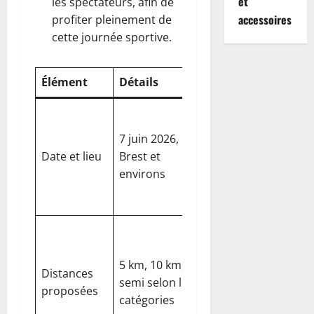
et
les spectateurs, afin de
accessoires
profiter pleinement de
cette journée sportive.
Élément
Détails
Impact 2026
Consolide le
calendrier
7 juin 2026,
national du
Date et lieu
Brest et
running et
environs
attire un public
régional élargi
Offre une porte
d’entrée pour
5 km, 10 km, et
les débutants et
Distances
semi selon les
un défi
proposées
catégories
mesurable pour