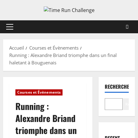
Aller
au
contenu
Menu
principal
Accueil
Courses et Évènements
Running : Alexandre Briand triomphe dans un final
haletant à Bouguenais
RECHERCHER
Courses et Évènements
Running :
Recher
Alexandre Briand
triomphe dans un