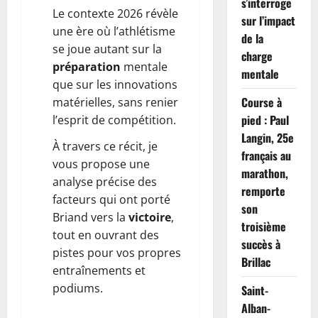
s’interroge
Le contexte 2026 révèle
sur l’impact
une ère où l’athlétisme
de la
se joue autant sur la
charge
préparation
mentale
mentale
que sur les innovations
Course à
matérielles, sans renier
pied : Paul
l’esprit de compétition.
Langin, 25e
À travers ce récit, je
français au
vous propose une
marathon,
analyse précise des
remporte
facteurs qui ont porté
son
Briand vers la
victoire
,
troisième
tout en ouvrant des
succès à
pistes pour vos propres
Brillac
entraînements et
podiums.
Saint-
Alban-