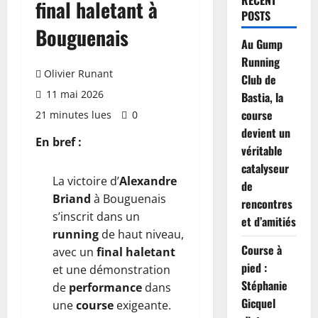
RECENT
final haletant à
POSTS
Bouguenais
Au Gump
Running
Olivier Runant
Club de
11 mai 2026
Bastia, la
course
21 minutes lues
0
devient un
En bref :
véritable
catalyseur
La victoire d’
Alexandre
de
Briand
à Bouguenais
rencontres
s’inscrit dans un
et d’amitiés
running
de haut niveau,
Course à
avec un
final haletant
pied :
et une démonstration
Stéphanie
de
performance
dans
Gicquel
une
course
exigeante.