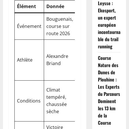
Leysse :
Élément
Donnée
Commentaire
Ekosport,
un expert
Bouguenais,
Final haletant,
européen
Événement
course sur
performance
incontourna
route 2026
remarquable
ble du trail
Profil
running
polyvalent,
Alexandre
Course
Athlète
spécialité
Briand
Nature des
course longue
Dunes de
distance
Plouhine :
Facteurs
Les Experts
Climat
favorables à
du Parcours
tempéré,
Conditions
une
Dominent
chaussée
démonstration
les 13 km
sèche
stratégique
de la
Course
Victoire