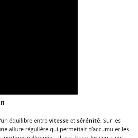
on
’un équilibre entre
vitesse
et
sérénité
. Sur les
une allure régulière qui permettait d’accumuler les
 portions vallonnées, il a su basculer vers une