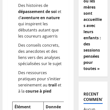
où les
Des histoires de
mères
dépassement de soi
et
sont
d’
aventure en nature
accueillie
qui inspirent les
s avec
débutants autant que
leurs
les coureurs aguerris
enfants :
des
Des conseils concrets,
sessions
des anecdotes et des
pensées
liens vers des analyses
pour
spécialisées sur le sujet
toutes »
Des ressources
pratiques pour s’initier
sereinement au
trail
et
à la
course à pied
RECENT
COMMENTS
Élément
Donnée
Notes
Aucun