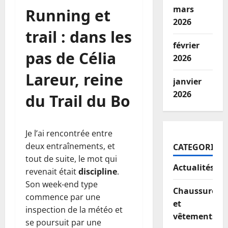
mars
Running et
2026
trail : dans les
février
pas de Célia
2026
Lareur, reine
janvier
2026
du Trail du Bo
Je l’ai rencontrée entre
deux entraînements, et
CATEGORIES
tout de suite, le mot qui
Actualités
revenait était
discipline
.
Son week-end type
Chaussures
commence par une
et
inspection de la météo et
vêtements
se poursuit par une