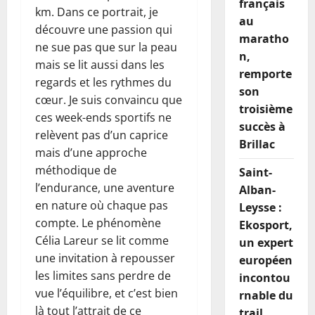
français
km. Dans ce portrait, je
au
découvre une passion qui
maratho
ne sue pas que sur la peau
n,
mais se lit aussi dans les
remporte
regards et les rythmes du
son
cœur. Je suis convaincu que
troisième
ces week-ends sportifs ne
succès à
relèvent pas d’un caprice
Brillac
mais d’une approche
méthodique de
Saint-
l’endurance, une aventure
Alban-
en nature où chaque pas
Leysse :
compte. Le phénomène
Ekosport,
Célia Lareur se lit comme
un expert
une invitation à repousser
européen
les limites sans perdre de
incontou
vue l’équilibre, et c’est bien
rnable du
là tout l’attrait de ce
trail