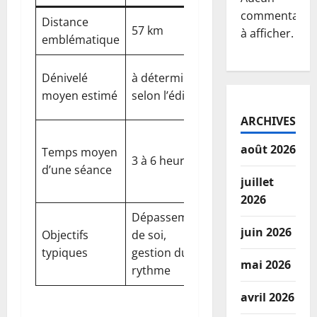
commentaire
Distance
Traile du Bo,
57 km
à afficher.
emblématique
format reine
Variabilité
Dénivelé
à déterminer
naturelle du
moyen estimé
selon l’édition
tracé
ARCHIVES
Inclut
août 2026
Temps moyen
échauffement
3 à 6 heures
d’une séance
et
juillet
récupération
2026
Dépassement
Équilibre
juin 2026
Objectifs
de soi,
entre effort
typiques
gestion du
et
mai 2026
rythme
conservation
avril 2026