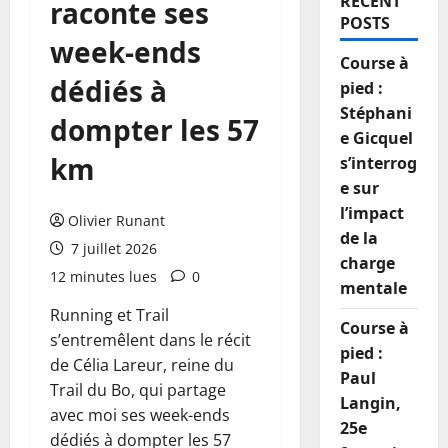
RECENT
raconte ses
POSTS
week-ends
Course à
dédiés à
pied :
Stéphani
dompter les 57
e Gicquel
km
s’interrog
e sur
l’impact
Olivier Runant
de la
7 juillet 2026
charge
12 minutes lues
0
mentale
Running et Trail
Course à
s’entremêlent dans le récit
pied :
de Célia Lareur, reine du
Paul
Trail du Bo, qui partage
Langin,
avec moi ses week-ends
25e
dédiés à dompter les 57