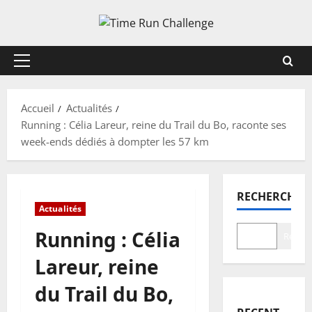
Aller
au
contenu
Menu
principal
Accueil
Actualités
Running : Célia Lareur, reine du Trail du Bo, raconte ses
week-ends dédiés à dompter les 57 km
RECHERCHER
Actualités
Running : Célia
Recher
Lareur, reine
du Trail du Bo,