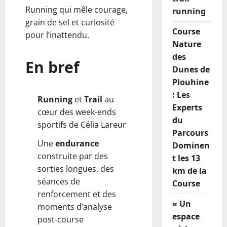
Running qui mêle courage,
running
grain de sel et curiosité
Course
pour l’inattendu.
Nature
des
En bref
Dunes de
Plouhine
: Les
Running
et
Trail
au
Experts
cœur des week-ends
du
sportifs de Célia Lareur
Parcours
Une
endurance
Dominen
construite par des
t les 13
sorties longues, des
km de la
séances de
Course
renforcement et des
« Un
moments d’analyse
espace
post-course